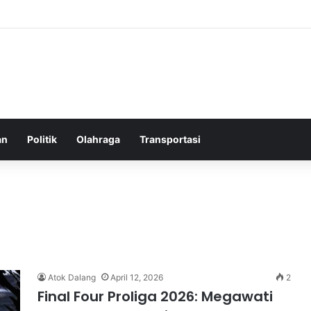
elatih Chelsea yang Berpotensi Memimpin Tim di Musim Depan
an
Politik
Olahraga
Transportasi
Atok Dalang
April 12, 2026
2
Final Four Proliga 2026: Megawati