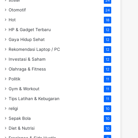
24
Otomotif
24
Hot
18
HP & Gadget Terbaru
12
Gaya Hidup Sehat
12
Rekomendasi Laptop / PC
12
Investasi & Saham
12
Olahraga & Fitness
12
Politik
11
Gym & Workout
11
Tips Latihan & Kebugaran
11
religi
10
Sepak Bola
10
Diet & Nutrisi
10
Freelance & Side Hustle