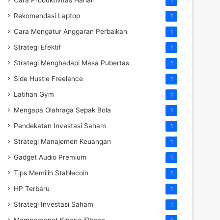
1
Rekomendasi Laptop
1
Cara Mengatur Anggaran Perbaikan
1
Strategi Efektif
1
Strategi Menghadapi Masa Pubertas
1
Side Hustle Freelance
1
Latihan Gym
1
Mengapa Olahraga Sepak Bola
1
Pendekatan Investasi Saham
1
Strategi Manajemen Keuangan
1
Gadget Audio Premium
1
Tips Memilih Stablecoin
1
HP Terbaru
1
Strategi Investasi Saham
1
Mempercepat Kinerja iPhone