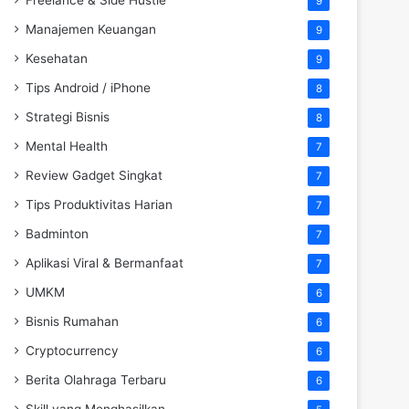
9
Manajemen Keuangan
9
Kesehatan
9
Tips Android / iPhone
8
Strategi Bisnis
8
Mental Health
7
Review Gadget Singkat
7
Tips Produktivitas Harian
7
Badminton
7
Aplikasi Viral & Bermanfaat
7
UMKM
6
Bisnis Rumahan
6
Cryptocurrency
6
Berita Olahraga Terbaru
6
Skill yang Menghasilkan