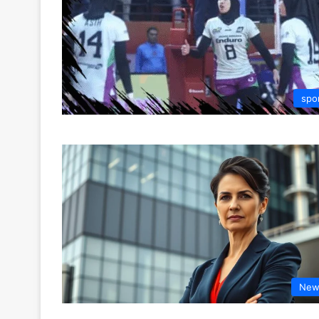
spo
New