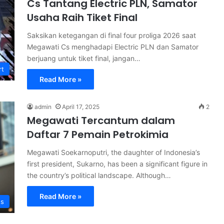
Cs Tantang Electric PLN, Samator
Usaha Raih Tiket Final
Saksikan ketegangan di final four proliga 2026 saat
Megawati Cs menghadapi Electric PLN dan Samator
berjuang untuk tiket final, jangan…
rt
Read More »
admin
April 17, 2025
2
Megawati Tercantum dalam
Daftar 7 Pemain Petrokimia
Megawati Soekarnoputri, the daughter of Indonesia’s
first president, Sukarno, has been a significant figure in
the country’s political landscape. Although…
Read More »
s