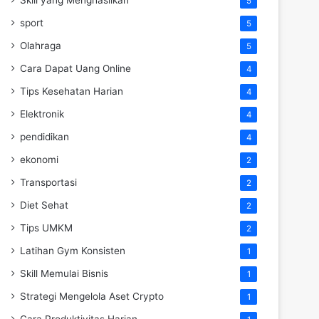
5
sport
5
Olahraga
5
Cara Dapat Uang Online
4
Tips Kesehatan Harian
4
Elektronik
4
pendidikan
4
ekonomi
2
Transportasi
2
Diet Sehat
2
Tips UMKM
2
Latihan Gym Konsisten
1
Skill Memulai Bisnis
1
Strategi Mengelola Aset Crypto
1
Cara Produktivitas Harian