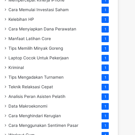
1
Cara Memulai Investasi Saham
1
Kelebihan HP
1
Cara Menyiapkan Dana Perawatan
1
Manfaat Latihan Core
1
Tips Memilih Minyak Goreng
1
Laptop Cocok Untuk Pekerjaan
1
Kriminal
1
Tips Mengadakan Turnamen
1
Teknik Relaksasi Cepat
1
Analisis Peran Asisten Pelatih
1
Data Makroekonomi
1
Cara Menghindari Kerugian
1
Cara Menggunakan Sentimen Pasar
1
Workout Gym