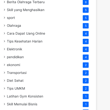
Berita Olahraga Terbaru
6
Skill yang Menghasilkan
5
sport
5
Olahraga
5
Cara Dapat Uang Online
4
Tips Kesehatan Harian
4
Elektronik
4
pendidikan
4
ekonomi
2
Transportasi
2
Diet Sehat
2
Tips UMKM
2
Latihan Gym Konsisten
1
Skill Memulai Bisnis
1