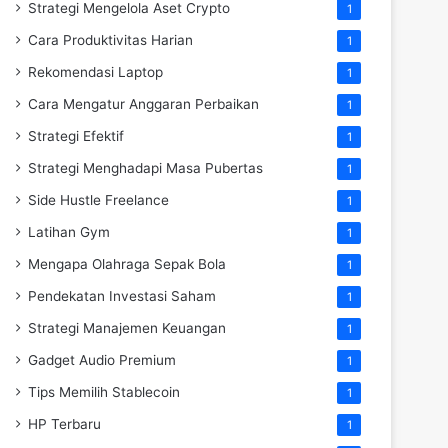
Strategi Mengelola Aset Crypto
1
Cara Produktivitas Harian
1
Rekomendasi Laptop
1
Cara Mengatur Anggaran Perbaikan
1
Strategi Efektif
1
Strategi Menghadapi Masa Pubertas
1
Side Hustle Freelance
1
Latihan Gym
1
Mengapa Olahraga Sepak Bola
1
Pendekatan Investasi Saham
1
Strategi Manajemen Keuangan
1
Gadget Audio Premium
1
Tips Memilih Stablecoin
1
HP Terbaru
1