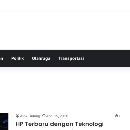
elatih Chelsea yang Berpotensi Memimpin Tim di Musim Depan
an
Politik
Olahraga
Transportasi
Atok Dalang
April 15, 2026
0
HP Terbaru dengan Teknologi