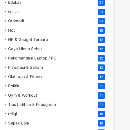
Edukasi
24
sosial
24
Otomotif
24
Hot
18
HP & Gadget Terbaru
12
Gaya Hidup Sehat
12
Rekomendasi Laptop / PC
12
Investasi & Saham
12
Olahraga & Fitness
12
Politik
11
Gym & Workout
11
Tips Latihan & Kebugaran
11
religi
10
Sepak Bola
10