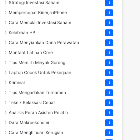
Strategi Investasi Saham
1
Mempercepat Kinerja iPhone
1
Cara Memulai Investasi Saham
1
Kelebihan HP
1
Cara Menyiapkan Dana Perawatan
1
Manfaat Latihan Core
1
Tips Memilih Minyak Goreng
1
Laptop Cocok Untuk Pekerjaan
1
Kriminal
1
Tips Mengadakan Turnamen
1
Teknik Relaksasi Cepat
1
Analisis Peran Asisten Pelatih
1
Data Makroekonomi
1
Cara Menghindari Kerugian
1