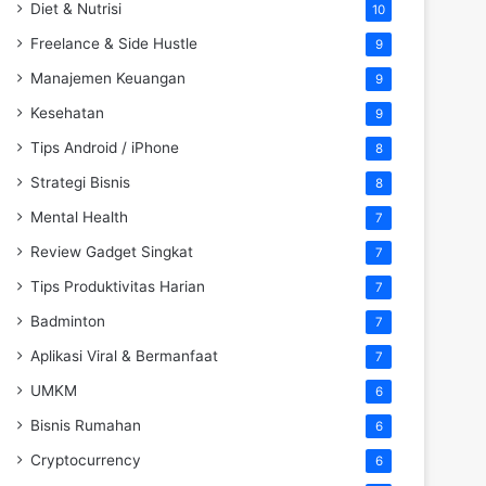
Diet & Nutrisi
10
Freelance & Side Hustle
9
Manajemen Keuangan
9
Kesehatan
9
Tips Android / iPhone
8
Strategi Bisnis
8
Mental Health
7
Review Gadget Singkat
7
Tips Produktivitas Harian
7
Badminton
7
Aplikasi Viral & Bermanfaat
7
UMKM
6
Bisnis Rumahan
6
Cryptocurrency
6