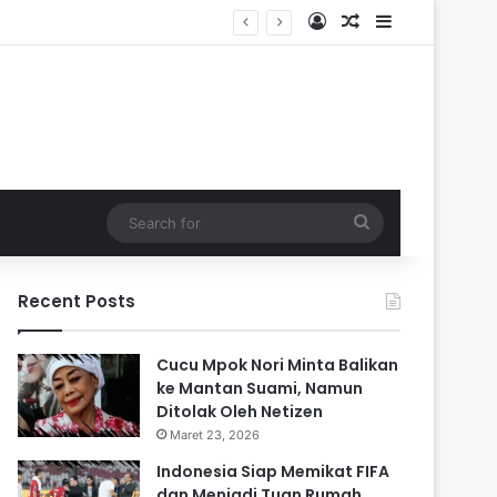
Log In
Random Article
Sidebar
Search
for
Recent Posts
Cucu Mpok Nori Minta Balikan
ke Mantan Suami, Namun
Ditolak Oleh Netizen
Maret 23, 2026
Indonesia Siap Memikat FIFA
dan Menjadi Tuan Rumah