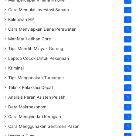
1
Cara Memulai Investasi Saham
1
Kelebihan HP
1
Cara Menyiapkan Dana Perawatan
1
Manfaat Latihan Core
1
Tips Memilih Minyak Goreng
1
Laptop Cocok Untuk Pekerjaan
1
Kriminal
1
Tips Mengadakan Turnamen
1
Teknik Relaksasi Cepat
1
Analisis Peran Asisten Pelatih
1
Data Makroekonomi
1
Cara Menghindari Kerugian
1
Cara Menggunakan Sentimen Pasar
1
Workout Gym