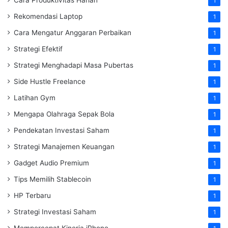
1
Rekomendasi Laptop
1
Cara Mengatur Anggaran Perbaikan
1
Strategi Efektif
1
Strategi Menghadapi Masa Pubertas
1
Side Hustle Freelance
1
Latihan Gym
1
Mengapa Olahraga Sepak Bola
1
Pendekatan Investasi Saham
1
Strategi Manajemen Keuangan
1
Gadget Audio Premium
1
Tips Memilih Stablecoin
1
HP Terbaru
1
Strategi Investasi Saham
1
Mempercepat Kinerja iPhone