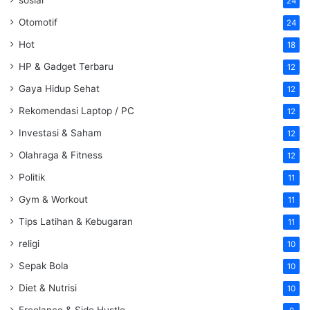
24
Otomotif
24
Hot
18
HP & Gadget Terbaru
12
Gaya Hidup Sehat
12
Rekomendasi Laptop / PC
12
Investasi & Saham
12
Olahraga & Fitness
12
Politik
11
Gym & Workout
11
Tips Latihan & Kebugaran
11
religi
10
Sepak Bola
10
Diet & Nutrisi
10
Freelance & Side Hustle