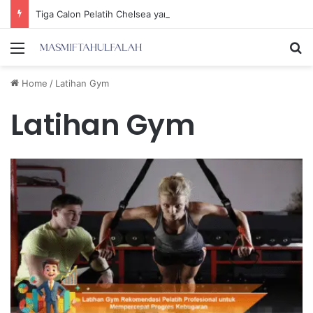
Tiga Calon Pelatih Chelsea yang Berpotensi Memimpin Tim di Musim Depan
Menu
Se
Home
/
Latihan Gym
Latihan Gym