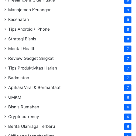
9
Manajemen Keuangan
9
Kesehatan
9
Tips Android / iPhone
8
Strategi Bisnis
8
Mental Health
7
Review Gadget Singkat
7
Tips Produktivitas Harian
7
Badminton
7
Aplikasi Viral & Bermanfaat
7
UMKM
6
Bisnis Rumahan
6
Cryptocurrency
6
Berita Olahraga Terbaru
6
Skill yang Menghasilkan