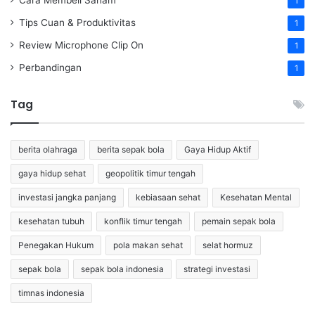
1
Tips Cuan & Produktivitas
1
Review Microphone Clip On
1
Perbandingan
1
Tag
berita olahraga
berita sepak bola
Gaya Hidup Aktif
gaya hidup sehat
geopolitik timur tengah
investasi jangka panjang
kebiasaan sehat
Kesehatan Mental
kesehatan tubuh
konflik timur tengah
pemain sepak bola
Penegakan Hukum
pola makan sehat
selat hormuz
sepak bola
sepak bola indonesia
strategi investasi
timnas indonesia