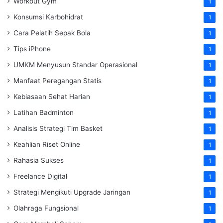
Workout Gym
1
Konsumsi Karbohidrat
1
Cara Pelatih Sepak Bola
1
Tips iPhone
1
UMKM Menyusun Standar Operasional
1
Manfaat Peregangan Statis
1
Kebiasaan Sehat Harian
1
Latihan Badminton
1
Analisis Strategi Tim Basket
1
Keahlian Riset Online
1
Rahasia Sukses
1
Freelance Digital
1
Strategi Mengikuti Upgrade Jaringan
1
Olahraga Fungsional
1