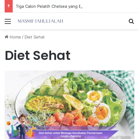
Tiga Calon Pelatih Chelsea yang Berpotensi Memimpin Tim di Musim Depan
Menu
Se
Home
/
Diet Sehat
Diet Sehat