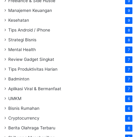
Freelance & Side Hustle
9
Manajemen Keuangan
9
Kesehatan
9
Tips Android / iPhone
8
Strategi Bisnis
8
Mental Health
7
Review Gadget Singkat
7
Tips Produktivitas Harian
7
Badminton
7
Aplikasi Viral & Bermanfaat
7
UMKM
6
Bisnis Rumahan
6
Cryptocurrency
6
Berita Olahraga Terbaru
6