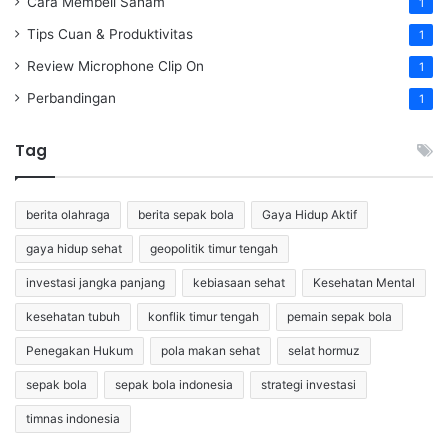
Cara Membeli Saham
1
Tips Cuan & Produktivitas
1
Review Microphone Clip On
1
Perbandingan
1
Tag
berita olahraga
berita sepak bola
Gaya Hidup Aktif
gaya hidup sehat
geopolitik timur tengah
investasi jangka panjang
kebiasaan sehat
Kesehatan Mental
kesehatan tubuh
konflik timur tengah
pemain sepak bola
Penegakan Hukum
pola makan sehat
selat hormuz
sepak bola
sepak bola indonesia
strategi investasi
timnas indonesia