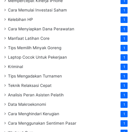
Mempercepat Kinerja iPhone
1
Cara Memulai Investasi Saham
1
Kelebihan HP
1
Cara Menyiapkan Dana Perawatan
1
Manfaat Latihan Core
1
Tips Memilih Minyak Goreng
1
Laptop Cocok Untuk Pekerjaan
1
Kriminal
1
Tips Mengadakan Turnamen
1
Teknik Relaksasi Cepat
1
Analisis Peran Asisten Pelatih
1
Data Makroekonomi
1
Cara Menghindari Kerugian
1
Cara Menggunakan Sentimen Pasar
1