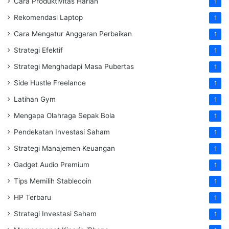
Cara Produktivitas Harian
1
Rekomendasi Laptop
1
Cara Mengatur Anggaran Perbaikan
1
Strategi Efektif
1
Strategi Menghadapi Masa Pubertas
1
Side Hustle Freelance
1
Latihan Gym
1
Mengapa Olahraga Sepak Bola
1
Pendekatan Investasi Saham
1
Strategi Manajemen Keuangan
1
Gadget Audio Premium
1
Tips Memilih Stablecoin
1
HP Terbaru
1
Strategi Investasi Saham
1