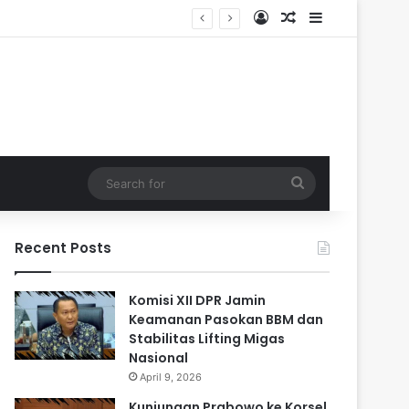
Log In
Random Article
Sidebar
Search
for
Recent Posts
Komisi XII DPR Jamin
Keamanan Pasokan BBM dan
Stabilitas Lifting Migas
Nasional
April 9, 2026
Kunjungan Prabowo ke Korsel