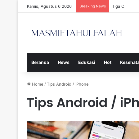
Kamis, Agustus 6 2026
Breaking News
Tiga Calon P
Beranda
News
Edukasi
Hot
Kesehat
Home
/
Tips Android / iPhone
Tips Android / iP