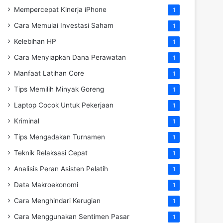
Mempercepat Kinerja iPhone
1
Cara Memulai Investasi Saham
1
Kelebihan HP
1
Cara Menyiapkan Dana Perawatan
1
Manfaat Latihan Core
1
Tips Memilih Minyak Goreng
1
Laptop Cocok Untuk Pekerjaan
1
Kriminal
1
Tips Mengadakan Turnamen
1
Teknik Relaksasi Cepat
1
Analisis Peran Asisten Pelatih
1
Data Makroekonomi
1
Cara Menghindari Kerugian
1
Cara Menggunakan Sentimen Pasar
1