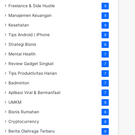
Freelance & Side Hustle
9
Manajemen Keuangan
9
Kesehatan
9
Tips Android / iPhone
8
Strategi Bisnis
8
Mental Health
7
Review Gadget Singkat
7
Tips Produktivitas Harian
7
Badminton
7
Aplikasi Viral & Bermanfaat
7
UMKM
6
Bisnis Rumahan
6
Cryptocurrency
6
Berita Olahraga Terbaru
6