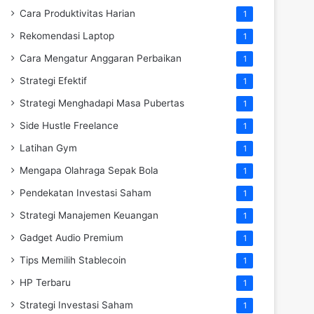
Cara Produktivitas Harian
1
Rekomendasi Laptop
1
Cara Mengatur Anggaran Perbaikan
1
Strategi Efektif
1
Strategi Menghadapi Masa Pubertas
1
Side Hustle Freelance
1
Latihan Gym
1
Mengapa Olahraga Sepak Bola
1
Pendekatan Investasi Saham
1
Strategi Manajemen Keuangan
1
Gadget Audio Premium
1
Tips Memilih Stablecoin
1
HP Terbaru
1
Strategi Investasi Saham
1