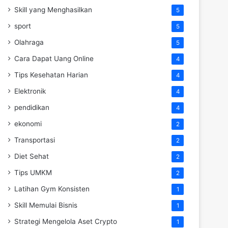
Skill yang Menghasilkan
5
sport
5
Olahraga
5
Cara Dapat Uang Online
4
Tips Kesehatan Harian
4
Elektronik
4
pendidikan
4
ekonomi
2
Transportasi
2
Diet Sehat
2
Tips UMKM
2
Latihan Gym Konsisten
1
Skill Memulai Bisnis
1
Strategi Mengelola Aset Crypto
1