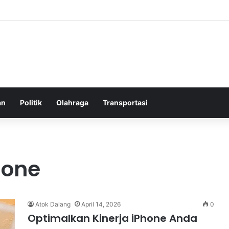
elatih Chelsea yang Berpotensi Memimpin Tim di Musim Depan
an
Politik
Olahraga
Transportasi
hone
Atok Dalang
April 14, 2026
0
Optimalkan Kinerja iPhone Anda