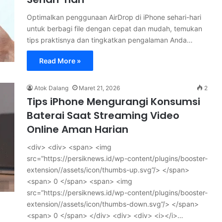
Optimalkan penggunaan AirDrop di iPhone sehari-hari
untuk berbagi file dengan cepat dan mudah, temukan
tips praktisnya dan tingkatkan pengalaman Anda…
Read More »
Atok Dalang
Maret 21, 2026
2
Tips iPhone Mengurangi Konsumsi
Baterai Saat Streaming Video
Online Aman Harian
<div> <div> <span> <img
src=”https://persiknews.id/wp-content/plugins/booster-
extension//assets/icon/thumbs-up.svg”/> </span>
<span> 0 </span> <span> <img
src=”https://persiknews.id/wp-content/plugins/booster-
extension//assets/icon/thumbs-down.svg”/> </span>
<span> 0 </span> </div> <div> <div> <i></i>…