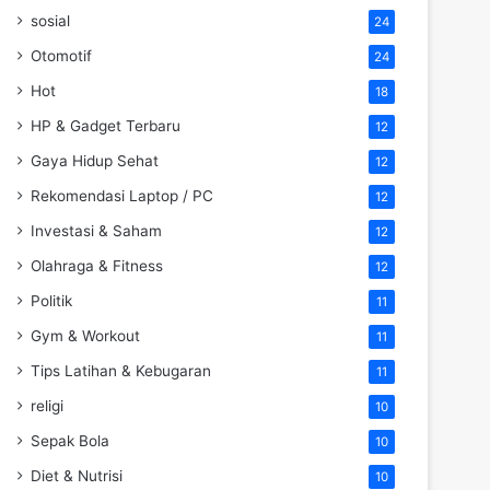
sosial
24
Otomotif
24
Hot
18
HP & Gadget Terbaru
12
Gaya Hidup Sehat
12
Rekomendasi Laptop / PC
12
Investasi & Saham
12
Olahraga & Fitness
12
Politik
11
Gym & Workout
11
Tips Latihan & Kebugaran
11
religi
10
Sepak Bola
10
Diet & Nutrisi
10