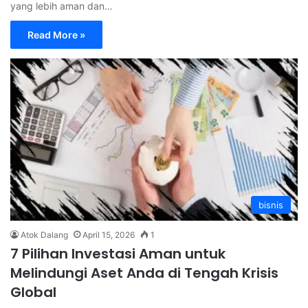
yang lebih aman dan…
Read More »
bisnis
Atok Dalang
April 15, 2026
1
7 Pilihan Investasi Aman untuk
Melindungi Aset Anda di Tengah Krisis
Global