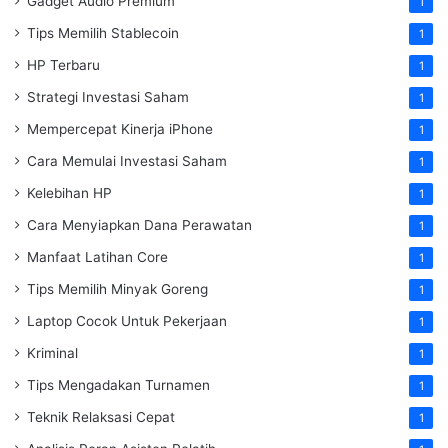
Gadget Audio Premium
1
Tips Memilih Stablecoin
1
HP Terbaru
1
Strategi Investasi Saham
1
Mempercepat Kinerja iPhone
1
Cara Memulai Investasi Saham
1
Kelebihan HP
1
Cara Menyiapkan Dana Perawatan
1
Manfaat Latihan Core
1
Tips Memilih Minyak Goreng
1
Laptop Cocok Untuk Pekerjaan
1
Kriminal
1
Tips Mengadakan Turnamen
1
Teknik Relaksasi Cepat
1