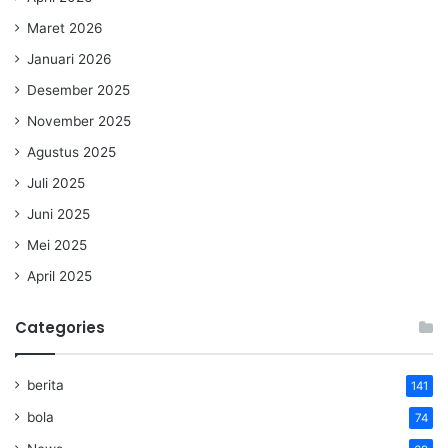
Maret 2026
Januari 2026
Desember 2025
November 2025
Agustus 2025
Juli 2025
Juni 2025
Mei 2025
April 2025
Categories
berita
141
bola
74