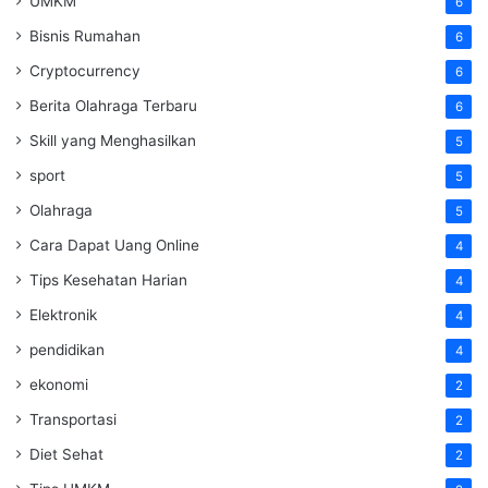
UMKM
6
Bisnis Rumahan
6
Cryptocurrency
6
Berita Olahraga Terbaru
6
Skill yang Menghasilkan
5
sport
5
Olahraga
5
Cara Dapat Uang Online
4
Tips Kesehatan Harian
4
Elektronik
4
pendidikan
4
ekonomi
2
Transportasi
2
Diet Sehat
2