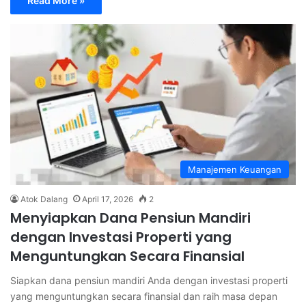
Read More »
Manajemen Keuangan
Atok Dalang
April 17, 2026
2
Menyiapkan Dana Pensiun Mandiri
dengan Investasi Properti yang
Menguntungkan Secara Finansial
Siapkan dana pensiun mandiri Anda dengan investasi properti
yang menguntungkan secara finansial dan raih masa depan