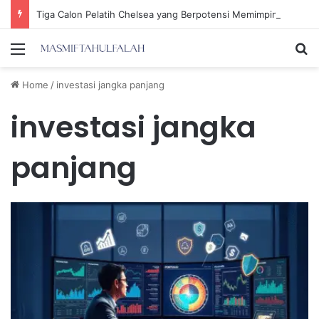
Tiga Calon Pelatih Chelsea yang Berpotensi Memimpin Tim di Musim Depan
Menu
Se
Home
/
investasi jangka panjang
investasi jangka
panjang