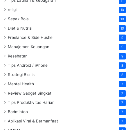
Tips Latihan & Kebugaran
11
religi
10
Sepak Bola
10
Diet & Nutrisi
10
Freelance & Side Hustle
9
Manajemen Keuangan
9
Kesehatan
9
Tips Android / iPhone
8
Strategi Bisnis
8
Mental Health
7
Review Gadget Singkat
7
Tips Produktivitas Harian
7
Badminton
7
Aplikasi Viral & Bermanfaat
7