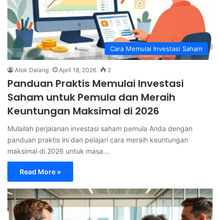
Cara Memulai Investasi Saham
Atok Dalang
April 18, 2026
2
Panduan Praktis Memulai Investasi
Saham untuk Pemula dan Meraih
Keuntungan Maksimal di 2026
Mulailah perjalanan investasi saham pemula Anda dengan
panduan praktis ini dan pelajari cara meraih keuntungan
maksimal di 2026 untuk masa…
Read More »