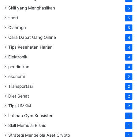
Skill yang Menghasilkan
5
sport
5
Olahraga
5
Cara Dapat Uang Online
4
Tips Kesehatan Harian
4
Elektronik
4
pendidikan
4
ekonomi
2
Transportasi
2
Diet Sehat
2
Tips UMKM
2
Latihan Gym Konsisten
1
Skill Memulai Bisnis
1
Strategi Mengelola Aset Crypto
1