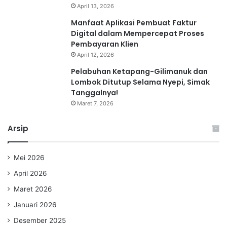
April 13, 2026
Manfaat Aplikasi Pembuat Faktur
Digital dalam Mempercepat Proses
Pembayaran Klien
April 12, 2026
Pelabuhan Ketapang-Gilimanuk dan
Lombok Ditutup Selama Nyepi, Simak
Tanggalnya!
Maret 7, 2026
Arsip
Mei 2026
April 2026
Maret 2026
Januari 2026
Desember 2025