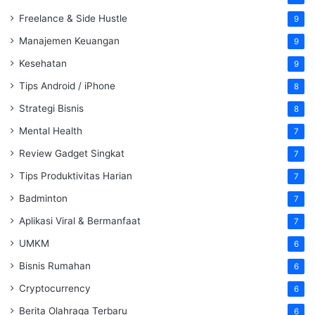
Freelance & Side Hustle
9
Manajemen Keuangan
9
Kesehatan
9
Tips Android / iPhone
8
Strategi Bisnis
8
Mental Health
7
Review Gadget Singkat
7
Tips Produktivitas Harian
7
Badminton
7
Aplikasi Viral & Bermanfaat
7
UMKM
6
Bisnis Rumahan
6
Cryptocurrency
6
Berita Olahraga Terbaru
6