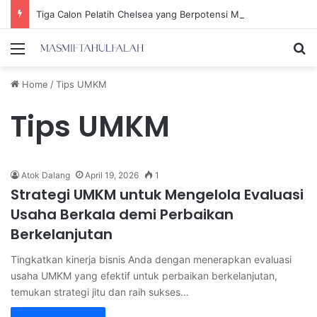
Tiga Calon Pelatih Chelsea yang Berpotensi Memimpin Tim di Musim Depan
Menu
Se
Home
/
Tips UMKM
Tips UMKM
Atok Dalang
April 19, 2026
1
Strategi UMKM untuk Mengelola Evaluasi
Usaha Berkala demi Perbaikan
Berkelanjutan
Tingkatkan kinerja bisnis Anda dengan menerapkan evaluasi
usaha UMKM yang efektif untuk perbaikan berkelanjutan,
temukan strategi jitu dan raih sukses…