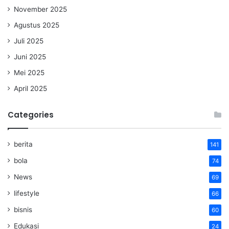
November 2025
Agustus 2025
Juli 2025
Juni 2025
Mei 2025
April 2025
Categories
berita
141
bola
74
News
69
lifestyle
66
bisnis
60
Edukasi
24