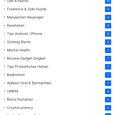
Diet & Nutrisi
10
Freelance & Side Hustle
9
Manajemen Keuangan
9
Kesehatan
9
Tips Android / iPhone
8
Strategi Bisnis
8
Mental Health
7
Review Gadget Singkat
7
Tips Produktivitas Harian
7
Badminton
7
Aplikasi Viral & Bermanfaat
7
UMKM
6
Bisnis Rumahan
6
Cryptocurrency
6