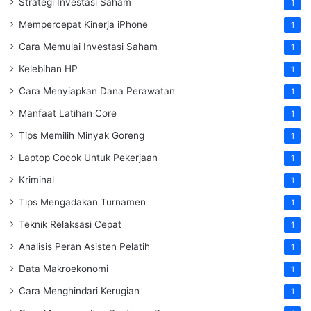
Strategi Investasi Saham
1
Mempercepat Kinerja iPhone
1
Cara Memulai Investasi Saham
1
Kelebihan HP
1
Cara Menyiapkan Dana Perawatan
1
Manfaat Latihan Core
1
Tips Memilih Minyak Goreng
1
Laptop Cocok Untuk Pekerjaan
1
Kriminal
1
Tips Mengadakan Turnamen
1
Teknik Relaksasi Cepat
1
Analisis Peran Asisten Pelatih
1
Data Makroekonomi
1
Cara Menghindari Kerugian
1