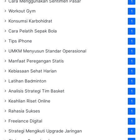
Cara Menggunakan Sentimen Pasar
1
Workout Gym
1
Konsumsi Karbohidrat
1
Cara Pelatih Sepak Bola
1
Tips iPhone
1
UMKM Menyusun Standar Operasional
1
Manfaat Peregangan Statis
1
Kebiasaan Sehat Harian
1
Latihan Badminton
1
Analisis Strategi Tim Basket
1
Keahlian Riset Online
1
Rahasia Sukses
1
Freelance Digital
1
Strategi Mengikuti Upgrade Jaringan
1