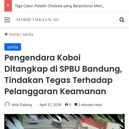
Tiga Calon Pelatih Chelsea yang Berpotensi Memimpin Tim di Musim Depan
Menu
Se
Home
/
berita
berita
Pengendara Koboi
Ditangkap di SPBU Bandung,
Tindakan Tegas Terhadap
Pelanggaran Keamanan
Atok Dalang
April 27, 2026
5
2 minutes read