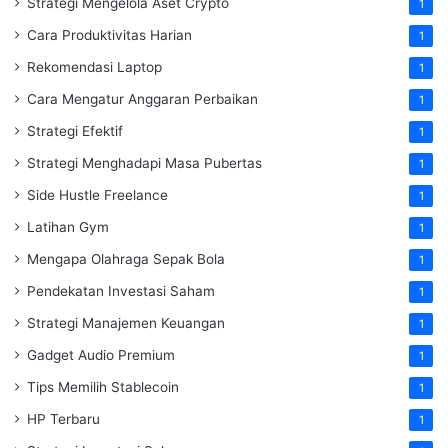
Strategi Mengelola Aset Crypto
1
Cara Produktivitas Harian
1
Rekomendasi Laptop
1
Cara Mengatur Anggaran Perbaikan
1
Strategi Efektif
1
Strategi Menghadapi Masa Pubertas
1
Side Hustle Freelance
1
Latihan Gym
1
Mengapa Olahraga Sepak Bola
1
Pendekatan Investasi Saham
1
Strategi Manajemen Keuangan
1
Gadget Audio Premium
1
Tips Memilih Stablecoin
1
HP Terbaru
1