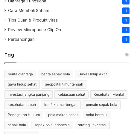
Olahraga Fungsional
1
Cara Membeli Saham
1
Tips Cuan & Produktivitas
1
Review Microphone Clip On
1
Perbandingan
1
Tag
berita olahraga
berita sepak bola
Gaya Hidup Aktif
gaya hidup sehat
geopolitik timur tengah
investasi jangka panjang
kebiasaan sehat
Kesehatan Mental
kesehatan tubuh
konflik timur tengah
pemain sepak bola
Penegakan Hukum
pola makan sehat
selat hormuz
sepak bola
sepak bola indonesia
strategi investasi