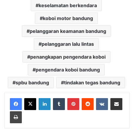
keselamatan berkendara
koboi motor bandung
pelanggaran keamanan bandung
pelanggaran lalu lintas
penangkapan pengendara koboi
pengendara koboi bandung
spbu bandung
tindakan tegas bandung
LinkedIn
Tumblr
Pinterest
Reddit
VKontakte
Share via Email
Print