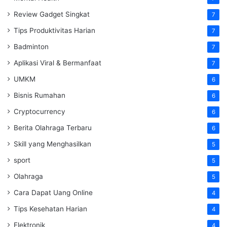
Review Gadget Singkat
7
Tips Produktivitas Harian
7
Badminton
7
Aplikasi Viral & Bermanfaat
7
UMKM
6
Bisnis Rumahan
6
Cryptocurrency
6
Berita Olahraga Terbaru
6
Skill yang Menghasilkan
5
sport
5
Olahraga
5
Cara Dapat Uang Online
4
Tips Kesehatan Harian
4
Elektronik
4