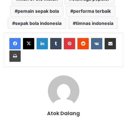
pemain sepak bola
performa terbaik
sepak bola indonesia
timnas indonesia
LinkedIn
Tumblr
Pinterest
Reddit
VKontakte
Share via Email
Print
Atok Dalang