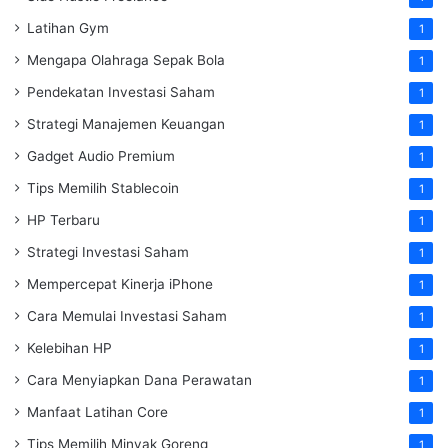
Latihan Gym
1
Mengapa Olahraga Sepak Bola
1
Pendekatan Investasi Saham
1
Strategi Manajemen Keuangan
1
Gadget Audio Premium
1
Tips Memilih Stablecoin
1
HP Terbaru
1
Strategi Investasi Saham
1
Mempercepat Kinerja iPhone
1
Cara Memulai Investasi Saham
1
Kelebihan HP
1
Cara Menyiapkan Dana Perawatan
1
Manfaat Latihan Core
1
Tips Memilih Minyak Goreng
1