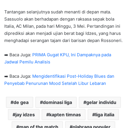
Tantangan selanjutnya sudah menanti di depan mata.
Sassuolo akan berhadapan dengan raksasa sepak bola
Italia, AC Milan, pada hari Minggu, 3 Mei. Pertandingan ini
diprediksi akan menjadi ujian berat bagi Idzes, yang harus
menghadapi serangan tajam dari barisan depan Rossoneri.
➡️ Baca Juga:
PRIMA Gugat KPU, Ini Dampaknya pada
Jadwal Pemilu Analisis
➡️ Baca Juga:
Mengidentifikasi Post-Holiday Blues dan
Penyebab Penurunan Mood Setelah Libur Lebaran
de gea
dominasi liga
gelar individu
jay idzes
kapten timnas
liga italia
man of the match
olahraga populer