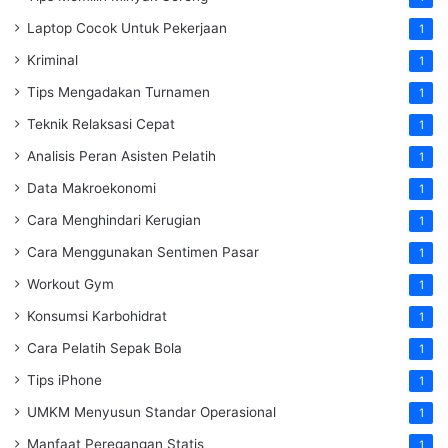
Laptop Cocok Untuk Pekerjaan
1
Kriminal
1
Tips Mengadakan Turnamen
1
Teknik Relaksasi Cepat
1
Analisis Peran Asisten Pelatih
1
Data Makroekonomi
1
Cara Menghindari Kerugian
1
Cara Menggunakan Sentimen Pasar
1
Workout Gym
1
Konsumsi Karbohidrat
1
Cara Pelatih Sepak Bola
1
Tips iPhone
1
UMKM Menyusun Standar Operasional
1
Manfaat Peregangan Statis
1