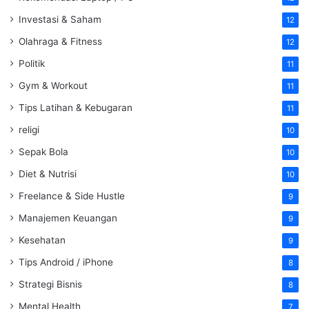
Investasi & Saham
12
Olahraga & Fitness
12
Politik
11
Gym & Workout
11
Tips Latihan & Kebugaran
11
religi
10
Sepak Bola
10
Diet & Nutrisi
10
Freelance & Side Hustle
9
Manajemen Keuangan
9
Kesehatan
9
Tips Android / iPhone
8
Strategi Bisnis
8
Mental Health
7