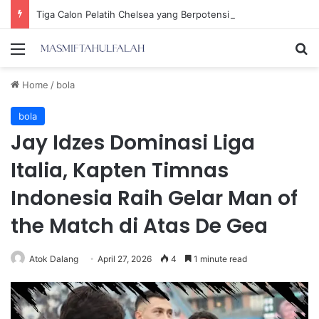
Tiga Calon Pelatih Chelsea yang Berpotensi Memimpin Tim di Musim Depan
Menu
Se
Home
/
bola
bola
Jay Idzes Dominasi Liga
Italia, Kapten Timnas
Indonesia Raih Gelar Man of
the Match di Atas De Gea
Atok Dalang
April 27, 2026
4
1 minute read