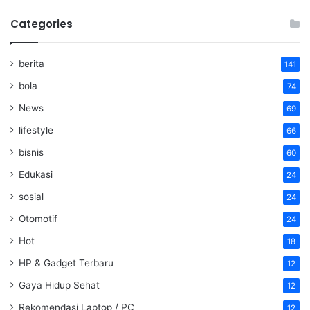
Categories
berita
141
bola
74
News
69
lifestyle
66
bisnis
60
Edukasi
24
sosial
24
Otomotif
24
Hot
18
HP & Gadget Terbaru
12
Gaya Hidup Sehat
12
Rekomendasi Laptop / PC
12