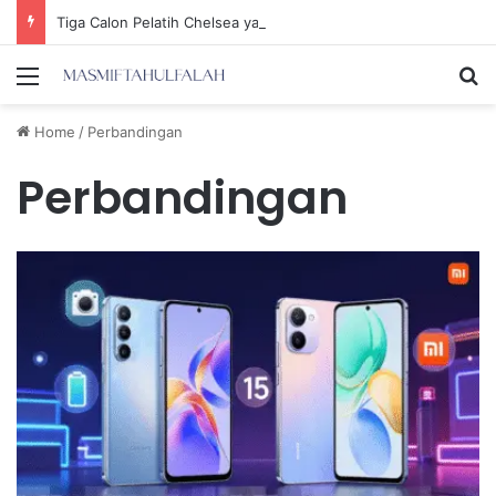
Tiga Calon Pelatih Chelsea yang Berpotensi Memimpin Tim di Musim Depan
Menu
Se
Home
/
Perbandingan
Perbandingan