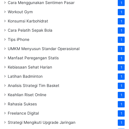
Cara Menggunakan Sentimen Pasar
1
Workout Gym
1
Konsumsi Karbohidrat
1
Cara Pelatih Sepak Bola
1
Tips iPhone
1
UMKM Menyusun Standar Operasional
1
Manfaat Peregangan Statis
1
Kebiasaan Sehat Harian
1
Latihan Badminton
1
Analisis Strategi Tim Basket
1
Keahlian Riset Online
1
Rahasia Sukses
1
Freelance Digital
1
Strategi Mengikuti Upgrade Jaringan
1