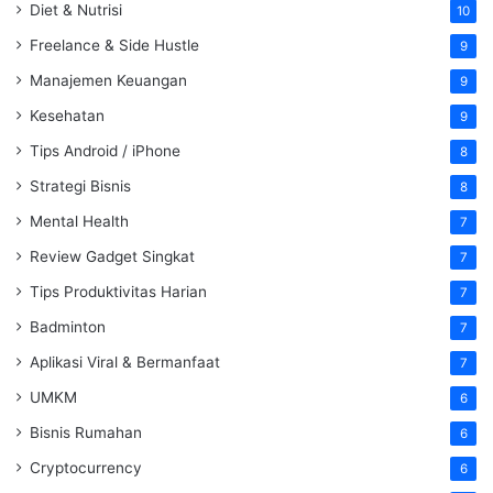
Diet & Nutrisi
10
Freelance & Side Hustle
9
Manajemen Keuangan
9
Kesehatan
9
Tips Android / iPhone
8
Strategi Bisnis
8
Mental Health
7
Review Gadget Singkat
7
Tips Produktivitas Harian
7
Badminton
7
Aplikasi Viral & Bermanfaat
7
UMKM
6
Bisnis Rumahan
6
Cryptocurrency
6