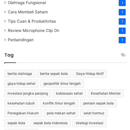
Olahraga Fungsional
1
Cara Membeli Saham
1
Tips Cuan & Produktivitas
1
Review Microphone Clip On
1
Perbandingan
1
Tag
berita olahraga
berita sepak bola
Gaya Hidup Aktif
gaya hidup sehat
geopolitik timur tengah
investasi jangka panjang
kebiasaan sehat
Kesehatan Mental
kesehatan tubuh
konflik timur tengah
pemain sepak bola
Penegakan Hukum
pola makan sehat
selat hormuz
sepak bola
sepak bola indonesia
strategi investasi