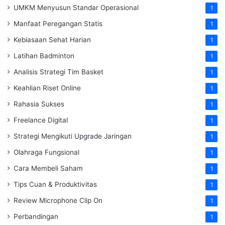
UMKM Menyusun Standar Operasional
1
Manfaat Peregangan Statis
1
Kebiasaan Sehat Harian
1
Latihan Badminton
1
Analisis Strategi Tim Basket
1
Keahlian Riset Online
1
Rahasia Sukses
1
Freelance Digital
1
Strategi Mengikuti Upgrade Jaringan
1
Olahraga Fungsional
1
Cara Membeli Saham
1
Tips Cuan & Produktivitas
1
Review Microphone Clip On
1
Perbandingan
1