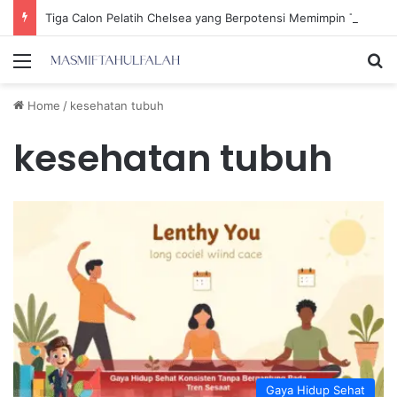
Tiga Calon Pelatih Chelsea yang Berpotensi Memimpin Tim di Musim Depan
Menu
Se
Home
/
kesehatan tubuh
kesehatan tubuh
Gaya Hidup Sehat