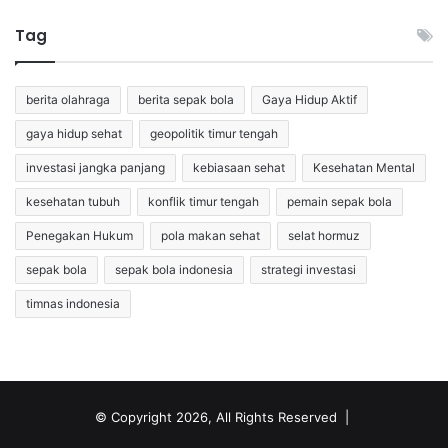
Tag
berita olahraga
berita sepak bola
Gaya Hidup Aktif
gaya hidup sehat
geopolitik timur tengah
investasi jangka panjang
kebiasaan sehat
Kesehatan Mental
kesehatan tubuh
konflik timur tengah
pemain sepak bola
Penegakan Hukum
pola makan sehat
selat hormuz
sepak bola
sepak bola indonesia
strategi investasi
timnas indonesia
© Copyright 2026, All Rights Reserved |