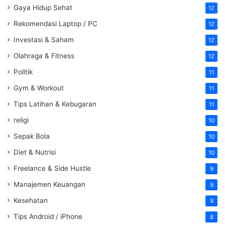
Gaya Hidup Sehat
12
Rekomendasi Laptop / PC
12
Investasi & Saham
12
Olahraga & Fitness
12
Politik
11
Gym & Workout
11
Tips Latihan & Kebugaran
11
religi
10
Sepak Bola
10
Diet & Nutrisi
10
Freelance & Side Hustle
9
Manajemen Keuangan
9
Kesehatan
9
Tips Android / iPhone
8