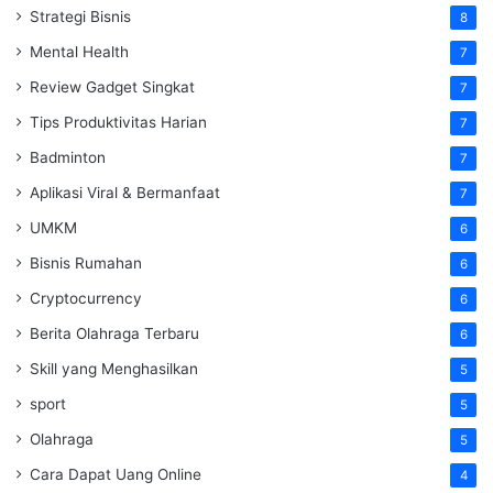
Strategi Bisnis
8
Mental Health
7
Review Gadget Singkat
7
Tips Produktivitas Harian
7
Badminton
7
Aplikasi Viral & Bermanfaat
7
UMKM
6
Bisnis Rumahan
6
Cryptocurrency
6
Berita Olahraga Terbaru
6
Skill yang Menghasilkan
5
sport
5
Olahraga
5
Cara Dapat Uang Online
4