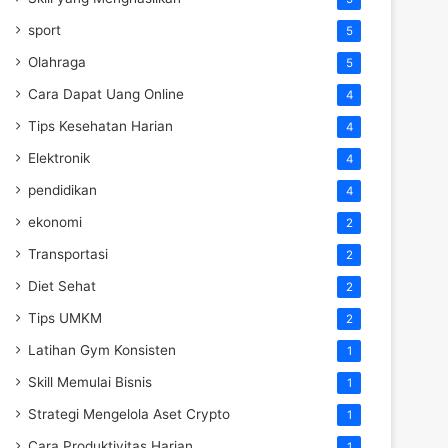
sport
5
Olahraga
5
Cara Dapat Uang Online
4
Tips Kesehatan Harian
4
Elektronik
4
pendidikan
4
ekonomi
2
Transportasi
2
Diet Sehat
2
Tips UMKM
2
Latihan Gym Konsisten
1
Skill Memulai Bisnis
1
Strategi Mengelola Aset Crypto
1
Cara Produktivitas Harian
1