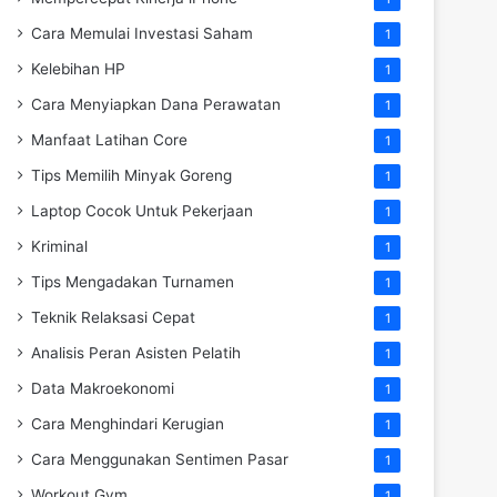
Cara Memulai Investasi Saham
1
Kelebihan HP
1
Cara Menyiapkan Dana Perawatan
1
Manfaat Latihan Core
1
Tips Memilih Minyak Goreng
1
Laptop Cocok Untuk Pekerjaan
1
Kriminal
1
Tips Mengadakan Turnamen
1
Teknik Relaksasi Cepat
1
Analisis Peran Asisten Pelatih
1
Data Makroekonomi
1
Cara Menghindari Kerugian
1
Cara Menggunakan Sentimen Pasar
1
Workout Gym
1