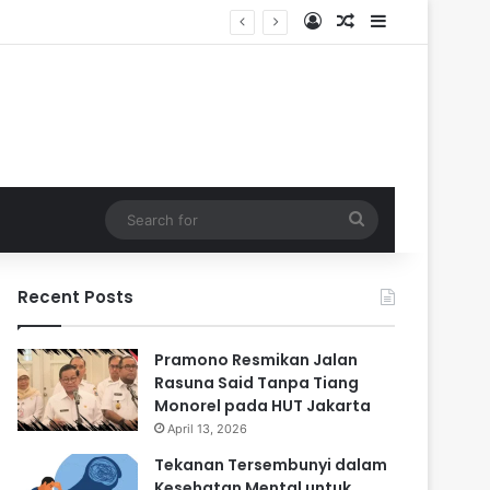
Log In
Random Article
Sidebar
Search
for
Recent Posts
Pramono Resmikan Jalan
Rasuna Said Tanpa Tiang
Monorel pada HUT Jakarta
April 13, 2026
Tekanan Tersembunyi dalam
Kesehatan Mental untuk