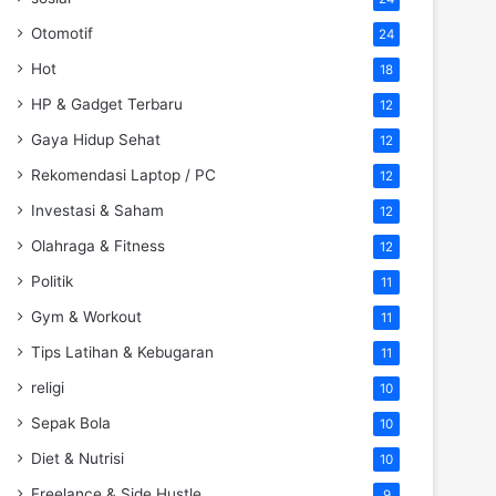
Otomotif
24
Hot
18
HP & Gadget Terbaru
12
Gaya Hidup Sehat
12
Rekomendasi Laptop / PC
12
Investasi & Saham
12
Olahraga & Fitness
12
Politik
11
Gym & Workout
11
Tips Latihan & Kebugaran
11
religi
10
Sepak Bola
10
Diet & Nutrisi
10
Freelance & Side Hustle
9