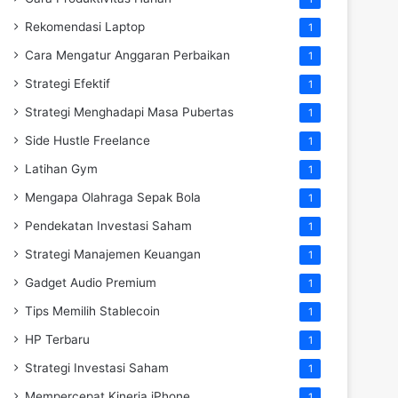
Rekomendasi Laptop
1
Cara Mengatur Anggaran Perbaikan
1
Strategi Efektif
1
Strategi Menghadapi Masa Pubertas
1
Side Hustle Freelance
1
Latihan Gym
1
Mengapa Olahraga Sepak Bola
1
Pendekatan Investasi Saham
1
Strategi Manajemen Keuangan
1
Gadget Audio Premium
1
Tips Memilih Stablecoin
1
HP Terbaru
1
Strategi Investasi Saham
1
Mempercepat Kinerja iPhone
1