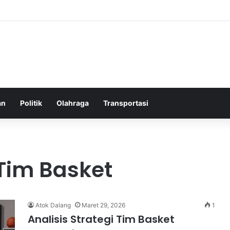
latih Chelsea yang Berpotensi Memimpin Tim di Musim Depan
an
Politik
Olahraga
Transportasi
 Tim Basket
Atok Dalang
Maret 29, 2026
1
Analisis Strategi Tim Basket