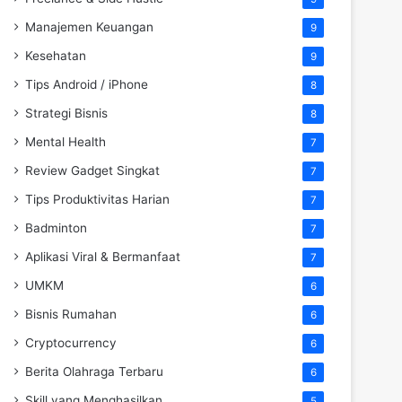
Manajemen Keuangan
9
Kesehatan
9
Tips Android / iPhone
8
Strategi Bisnis
8
Mental Health
7
Review Gadget Singkat
7
Tips Produktivitas Harian
7
Badminton
7
Aplikasi Viral & Bermanfaat
7
UMKM
6
Bisnis Rumahan
6
Cryptocurrency
6
Berita Olahraga Terbaru
6
Skill yang Menghasilkan
5