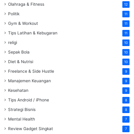
Olahraga & Fitness
12
Politik
11
Gym & Workout
11
Tips Latihan & Kebugaran
11
religi
10
Sepak Bola
10
Diet & Nutrisi
10
Freelance & Side Hustle
9
Manajemen Keuangan
9
Kesehatan
9
Tips Android / iPhone
8
Strategi Bisnis
8
Mental Health
7
Review Gadget Singkat
7