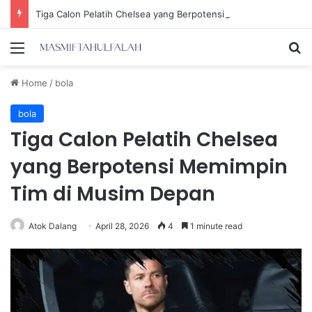
Tiga Calon Pelatih Chelsea yang Berpotensi Memimpin Tim di Musim Depan
Menu
Se
Home
/
bola
bola
Tiga Calon Pelatih Chelsea
yang Berpotensi Memimpin
Tim di Musim Depan
Atok Dalang
April 28, 2026
4
1 minute read