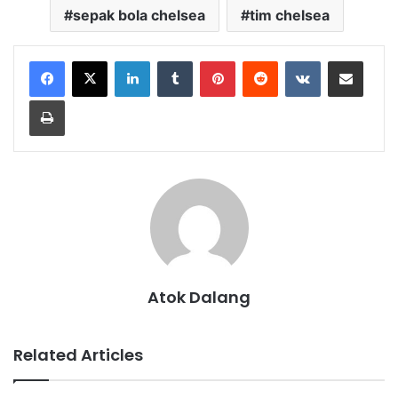
sepak bola chelsea
tim chelsea
LinkedIn
Tumblr
Pinterest
Reddit
VKontakte
Share via Email
Print
Atok Dalang
Related Articles