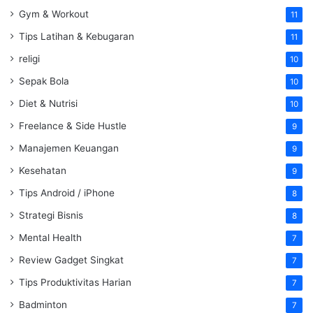
Gym & Workout
11
Tips Latihan & Kebugaran
11
religi
10
Sepak Bola
10
Diet & Nutrisi
10
Freelance & Side Hustle
9
Manajemen Keuangan
9
Kesehatan
9
Tips Android / iPhone
8
Strategi Bisnis
8
Mental Health
7
Review Gadget Singkat
7
Tips Produktivitas Harian
7
Badminton
7