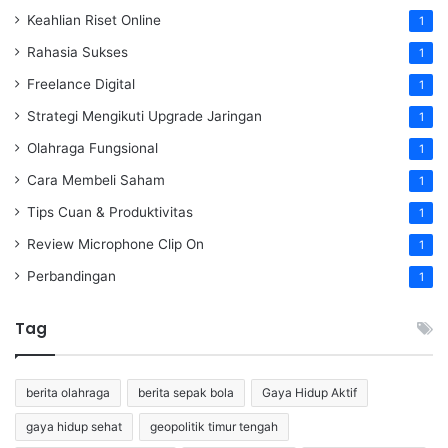
Keahlian Riset Online
1
Rahasia Sukses
1
Freelance Digital
1
Strategi Mengikuti Upgrade Jaringan
1
Olahraga Fungsional
1
Cara Membeli Saham
1
Tips Cuan & Produktivitas
1
Review Microphone Clip On
1
Perbandingan
1
Tag
berita olahraga
berita sepak bola
Gaya Hidup Aktif
gaya hidup sehat
geopolitik timur tengah