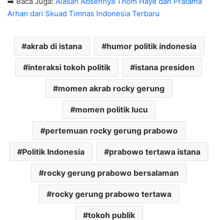
➡️ Baca Juga:
Alasan Absennya Thom Haye dan Pratama
Arhan dari Skuad Timnas Indonesia Terbaru
akrab di istana
humor politik indonesia
interaksi tokoh politik
istana presiden
momen akrab rocky gerung
momen politik lucu
pertemuan rocky gerung prabowo
Politik Indonesia
prabowo tertawa istana
rocky gerung prabowo bersalaman
rocky gerung prabowo tertawa
tokoh publik