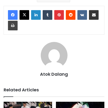
LinkedIn
Tumblr
Pinterest
Reddit
VKontakte
Share via Email
Print
Atok Dalang
Related Articles