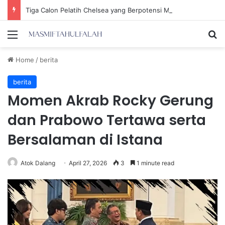
Tiga Calon Pelatih Chelsea yang Berpotensi Memimpin Tim di Musim Depan
Menu
Se
Home
/
berita
berita
Momen Akrab Rocky Gerung
dan Prabowo Tertawa serta
Bersalaman di Istana
Atok Dalang
April 27, 2026
3
1 minute read