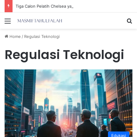
Tiga Calon Pelatih Chelsea yang Berpotensi Memimpin Tim di Musim Depan
Menu
Se
Home
/
Regulasi Teknologi
Regulasi Teknologi
Edukasi