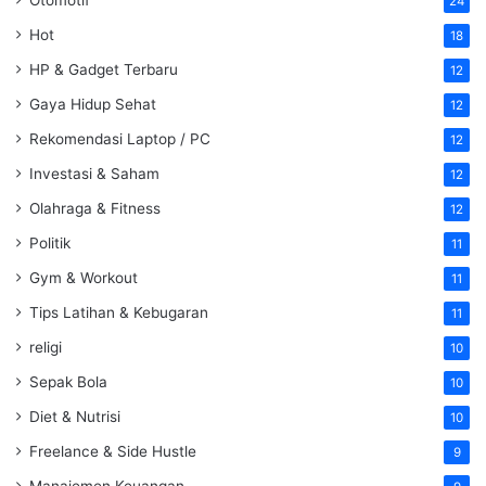
24
Hot
18
HP & Gadget Terbaru
12
Gaya Hidup Sehat
12
Rekomendasi Laptop / PC
12
Investasi & Saham
12
Olahraga & Fitness
12
Politik
11
Gym & Workout
11
Tips Latihan & Kebugaran
11
religi
10
Sepak Bola
10
Diet & Nutrisi
10
Freelance & Side Hustle
9
Manajemen Keuangan