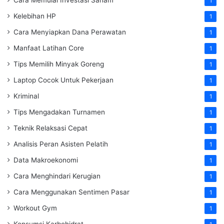
1
Kelebihan HP
1
Cara Menyiapkan Dana Perawatan
1
Manfaat Latihan Core
1
Tips Memilih Minyak Goreng
1
Laptop Cocok Untuk Pekerjaan
1
Kriminal
1
Tips Mengadakan Turnamen
1
Teknik Relaksasi Cepat
1
Analisis Peran Asisten Pelatih
1
Data Makroekonomi
1
Cara Menghindari Kerugian
1
Cara Menggunakan Sentimen Pasar
1
Workout Gym
1
Konsumsi Karbohidrat