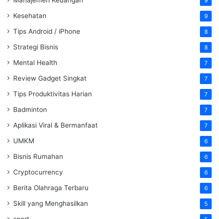
9
Kesehatan
9
Tips Android / iPhone
8
Strategi Bisnis
8
Mental Health
7
Review Gadget Singkat
7
Tips Produktivitas Harian
7
Badminton
7
Aplikasi Viral & Bermanfaat
7
UMKM
6
Bisnis Rumahan
6
Cryptocurrency
6
Berita Olahraga Terbaru
6
Skill yang Menghasilkan
5
sport