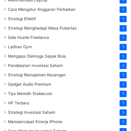
1
Cara Mengatur Anggaran Perbaikan
1
Strategi Efektif
1
Strategi Menghadapi Masa Pubertas
1
Side Hustle Freelance
1
Latihan Gym
1
Mengapa Olahraga Sepak Bola
1
Pendekatan Investasi Saham
1
Strategi Manajemen Keuangan
1
Gadget Audio Premium
1
Tips Memilih Stablecoin
1
HP Terbaru
1
Strategi Investasi Saham
1
Mempercepat Kinerja iPhone
1
Cara Memulai Investasi Saham