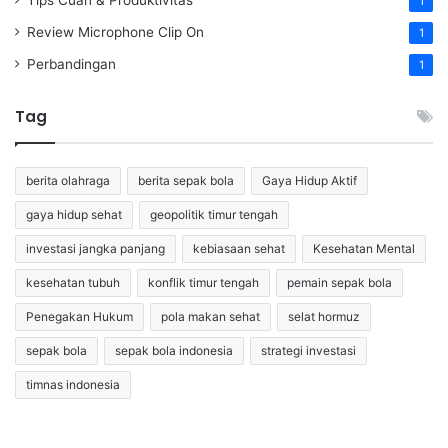
1
Review Microphone Clip On
1
Perbandingan
1
Tag
berita olahraga
berita sepak bola
Gaya Hidup Aktif
gaya hidup sehat
geopolitik timur tengah
investasi jangka panjang
kebiasaan sehat
Kesehatan Mental
kesehatan tubuh
konflik timur tengah
pemain sepak bola
Penegakan Hukum
pola makan sehat
selat hormuz
sepak bola
sepak bola indonesia
strategi investasi
timnas indonesia