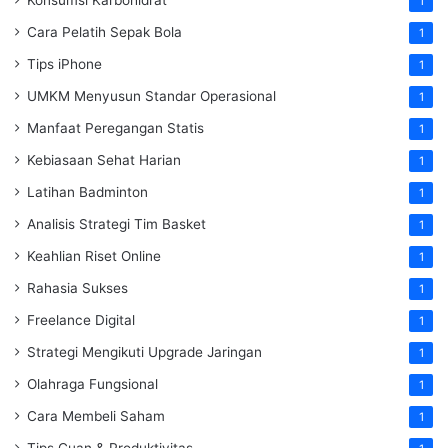
1
Cara Pelatih Sepak Bola
1
Tips iPhone
1
UMKM Menyusun Standar Operasional
1
Manfaat Peregangan Statis
1
Kebiasaan Sehat Harian
1
Latihan Badminton
1
Analisis Strategi Tim Basket
1
Keahlian Riset Online
1
Rahasia Sukses
1
Freelance Digital
1
Strategi Mengikuti Upgrade Jaringan
1
Olahraga Fungsional
1
Cara Membeli Saham
1
Tips Cuan & Produktivitas