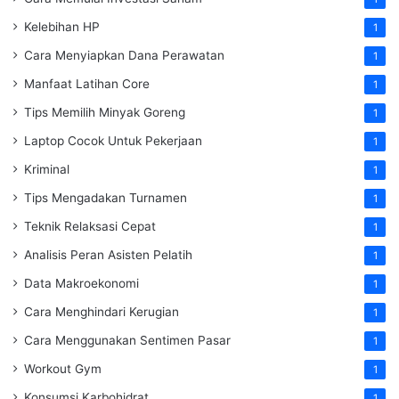
Kelebihan HP
1
Cara Menyiapkan Dana Perawatan
1
Manfaat Latihan Core
1
Tips Memilih Minyak Goreng
1
Laptop Cocok Untuk Pekerjaan
1
Kriminal
1
Tips Mengadakan Turnamen
1
Teknik Relaksasi Cepat
1
Analisis Peran Asisten Pelatih
1
Data Makroekonomi
1
Cara Menghindari Kerugian
1
Cara Menggunakan Sentimen Pasar
1
Workout Gym
1
Konsumsi Karbohidrat
1