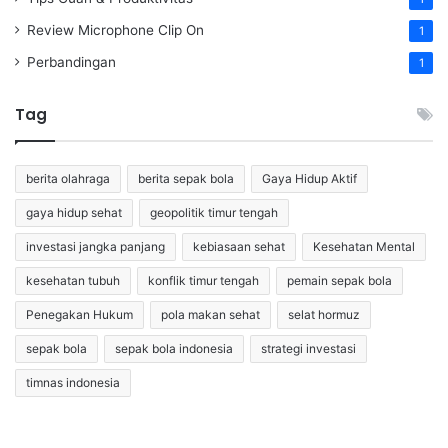
Review Microphone Clip On
1
Perbandingan
1
Tag
berita olahraga
berita sepak bola
Gaya Hidup Aktif
gaya hidup sehat
geopolitik timur tengah
investasi jangka panjang
kebiasaan sehat
Kesehatan Mental
kesehatan tubuh
konflik timur tengah
pemain sepak bola
Penegakan Hukum
pola makan sehat
selat hormuz
sepak bola
sepak bola indonesia
strategi investasi
timnas indonesia