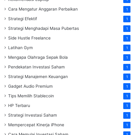
Cara Mengatur Anggaran Perbaikan
1
Strategi Efektif
1
Strategi Menghadapi Masa Pubertas
1
Side Hustle Freelance
1
Latihan Gym
1
Mengapa Olahraga Sepak Bola
1
Pendekatan Investasi Saham
1
Strategi Manajemen Keuangan
1
Gadget Audio Premium
1
Tips Memilih Stablecoin
1
HP Terbaru
1
Strategi Investasi Saham
1
Mempercepat Kinerja iPhone
1
Cara Memulai Investasi Saham
1