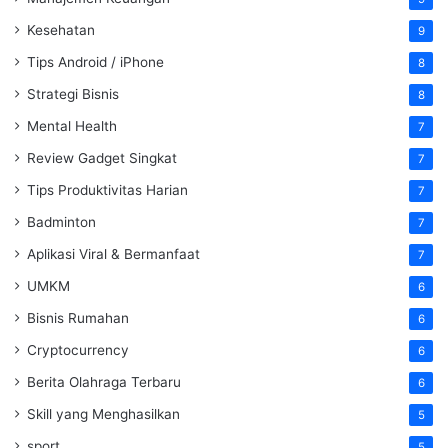
Kesehatan
9
Tips Android / iPhone
8
Strategi Bisnis
8
Mental Health
7
Review Gadget Singkat
7
Tips Produktivitas Harian
7
Badminton
7
Aplikasi Viral & Bermanfaat
7
UMKM
6
Bisnis Rumahan
6
Cryptocurrency
6
Berita Olahraga Terbaru
6
Skill yang Menghasilkan
5
sport
5