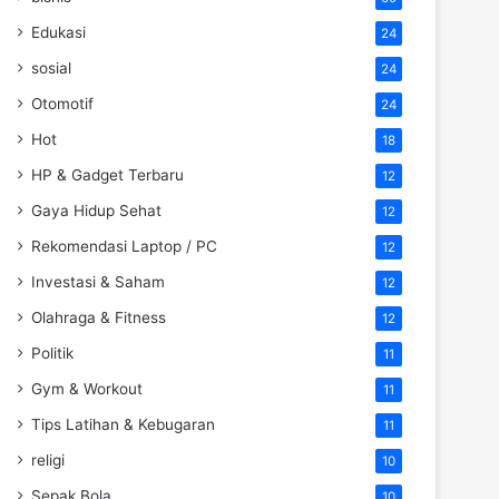
Edukasi
24
sosial
24
Otomotif
24
Hot
18
HP & Gadget Terbaru
12
Gaya Hidup Sehat
12
Rekomendasi Laptop / PC
12
Investasi & Saham
12
Olahraga & Fitness
12
Politik
11
Gym & Workout
11
Tips Latihan & Kebugaran
11
religi
10
Sepak Bola
10