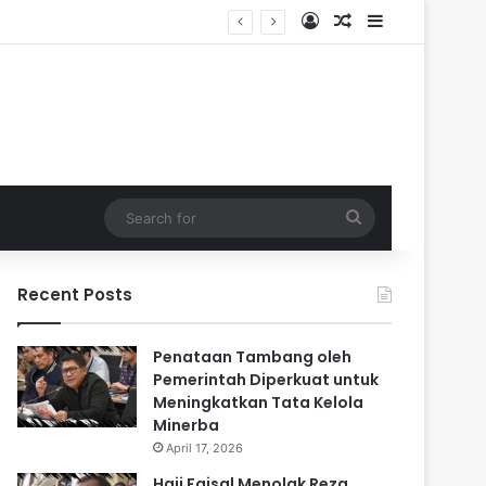
Log In
Random Article
Sidebar
Search
for
Recent Posts
Penataan Tambang oleh
Pemerintah Diperkuat untuk
Meningkatkan Tata Kelola
Minerba
April 17, 2026
Haji Faisal Menolak Reza