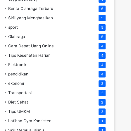
Berita Olahraga Terbaru
6
Skill yang Menghasilkan
5
sport
5
Olahraga
5
Cara Dapat Uang Online
4
Tips Kesehatan Harian
4
Elektronik
4
pendidikan
4
ekonomi
2
Transportasi
2
Diet Sehat
2
Tips UMKM
2
Latihan Gym Konsisten
1
Skill Memulai Bisnis
1