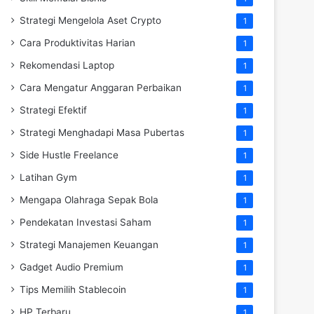
Strategi Mengelola Aset Crypto
1
Cara Produktivitas Harian
1
Rekomendasi Laptop
1
Cara Mengatur Anggaran Perbaikan
1
Strategi Efektif
1
Strategi Menghadapi Masa Pubertas
1
Side Hustle Freelance
1
Latihan Gym
1
Mengapa Olahraga Sepak Bola
1
Pendekatan Investasi Saham
1
Strategi Manajemen Keuangan
1
Gadget Audio Premium
1
Tips Memilih Stablecoin
1
HP Terbaru
1