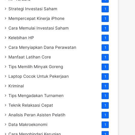
Strategi Investasi Saham
1
Mempercepat Kinerja iPhone
1
Cara Memulai Investasi Saham
1
Kelebihan HP
1
Cara Menyiapkan Dana Perawatan
1
Manfaat Latihan Core
1
Tips Memilih Minyak Goreng
1
Laptop Cocok Untuk Pekerjaan
1
Kriminal
1
Tips Mengadakan Turnamen
1
Teknik Relaksasi Cepat
1
Analisis Peran Asisten Pelatih
1
Data Makroekonomi
1
Cara Menghindari Kerugian
1