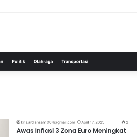
elatih Chelsea yang Berpotensi Memimpin Tim di Musim Depan
an
Politik
Olahraga
Transportasi
kris.ardiansah1004@gmail.com
April 17, 2025
2
Awas Inflasi 3 Zona Euro Meningkat