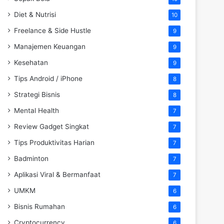
Diet & Nutrisi
10
Freelance & Side Hustle
9
Manajemen Keuangan
9
Kesehatan
9
Tips Android / iPhone
8
Strategi Bisnis
8
Mental Health
7
Review Gadget Singkat
7
Tips Produktivitas Harian
7
Badminton
7
Aplikasi Viral & Bermanfaat
7
UMKM
6
Bisnis Rumahan
6
Cryptocurrency
6