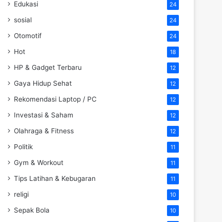
Edukasi
24
sosial
24
Otomotif
24
Hot
18
HP & Gadget Terbaru
12
Gaya Hidup Sehat
12
Rekomendasi Laptop / PC
12
Investasi & Saham
12
Olahraga & Fitness
12
Politik
11
Gym & Workout
11
Tips Latihan & Kebugaran
11
religi
10
Sepak Bola
10