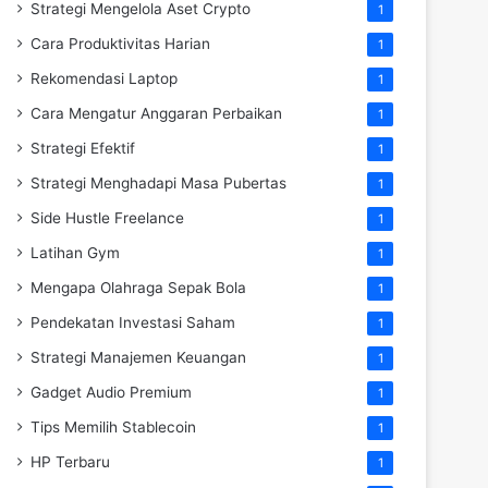
Strategi Mengelola Aset Crypto
1
Cara Produktivitas Harian
1
Rekomendasi Laptop
1
Cara Mengatur Anggaran Perbaikan
1
Strategi Efektif
1
Strategi Menghadapi Masa Pubertas
1
Side Hustle Freelance
1
Latihan Gym
1
Mengapa Olahraga Sepak Bola
1
Pendekatan Investasi Saham
1
Strategi Manajemen Keuangan
1
Gadget Audio Premium
1
Tips Memilih Stablecoin
1
HP Terbaru
1