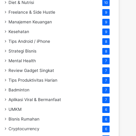
Diet & Nutrisi
10
Freelance & Side Hustle
9
Manajemen Keuangan
9
Kesehatan
9
Tips Android / iPhone
8
Strategi Bisnis
8
Mental Health
7
Review Gadget Singkat
7
Tips Produktivitas Harian
7
Badminton
7
Aplikasi Viral & Bermanfaat
7
UMKM
6
Bisnis Rumahan
6
Cryptocurrency
6