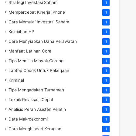
Strategi Investasi Saham
1
Mempercepat Kinerja iPhone
1
Cara Memulai Investasi Saham
1
Kelebihan HP
1
Cara Menyiapkan Dana Perawatan
1
Manfaat Latihan Core
1
Tips Memilih Minyak Goreng
1
Laptop Cocok Untuk Pekerjaan
1
Kriminal
1
Tips Mengadakan Turnamen
1
Teknik Relaksasi Cepat
1
Analisis Peran Asisten Pelatih
1
Data Makroekonomi
1
Cara Menghindari Kerugian
1