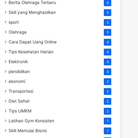
Berita Olahraga Terbaru
6
Skill yang Menghasilkan
5
sport
5
Olahraga
5
Cara Dapat Uang Online
4
Tips Kesehatan Harian
4
Elektronik
4
pendidikan
4
ekonomi
2
Transportasi
2
Diet Sehat
2
Tips UMKM
2
Latihan Gym Konsisten
1
Skill Memulai Bisnis
1