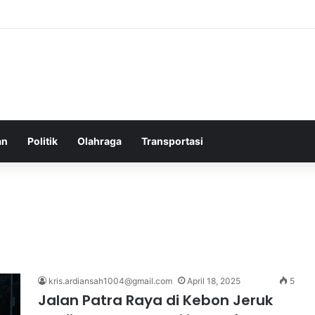
elatih Chelsea yang Berpotensi Memimpin Tim di Musim Depan
an
Politik
Olahraga
Transportasi
kris.ardiansah1004@gmail.com
April 18, 2025
5
Jalan Patra Raya di Kebon Jeruk