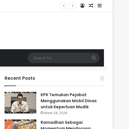
Log In
Random Article
Sidebar
Search
for
Recent Posts
KPK Temukan Pejabat
Menggunakan Mobil Dinas
untuk Keperluan Mudik
Maret 28, 2026
Ramadhan Sebagai
Momentum Mendorong