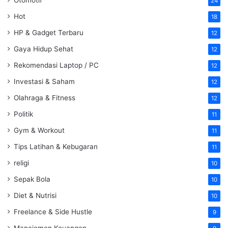
24
Hot
18
HP & Gadget Terbaru
12
Gaya Hidup Sehat
12
Rekomendasi Laptop / PC
12
Investasi & Saham
12
Olahraga & Fitness
12
Politik
11
Gym & Workout
11
Tips Latihan & Kebugaran
11
religi
10
Sepak Bola
10
Diet & Nutrisi
10
Freelance & Side Hustle
9
Manajemen Keuangan