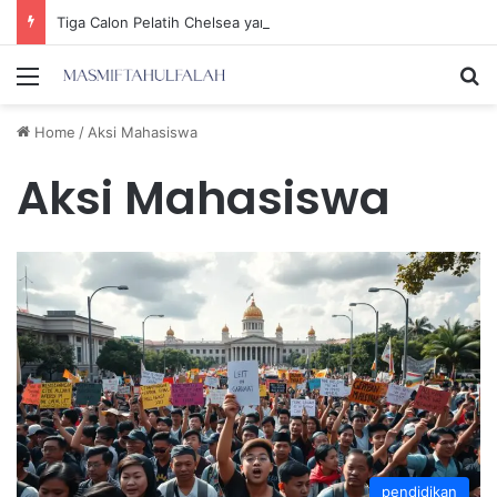
Tiga Calon Pelatih Chelsea yang Berpotensi Memimpin Tim di Musim Depan
Menu
Se
Home
/
Aksi Mahasiswa
Aksi Mahasiswa
pendidikan