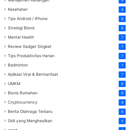
9
Kesehatan
9
Tips Android / iPhone
8
Strategi Bisnis
8
Mental Health
7
Review Gadget Singkat
7
Tips Produktivitas Harian
7
Badminton
7
Aplikasi Viral & Bermanfaat
7
UMKM
6
Bisnis Rumahan
6
Cryptocurrency
6
Berita Olahraga Terbaru
6
Skill yang Menghasilkan
5
sport