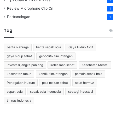
1
Review Microphone Clip On
1
Perbandingan
1
Tag
berita olahraga
berita sepak bola
Gaya Hidup Aktif
gaya hidup sehat
geopolitik timur tengah
investasi jangka panjang
kebiasaan sehat
Kesehatan Mental
kesehatan tubuh
konflik timur tengah
pemain sepak bola
Penegakan Hukum
pola makan sehat
selat hormuz
sepak bola
sepak bola indonesia
strategi investasi
timnas indonesia