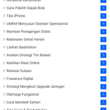
1
Cara Pelatih Sepak Bola
1
Tips iPhone
1
UMKM Menyusun Standar Operasional
1
Manfaat Peregangan Statis
1
Kebiasaan Sehat Harian
1
Latihan Badminton
1
Analisis Strategi Tim Basket
1
Keahlian Riset Online
1
Rahasia Sukses
1
Freelance Digital
1
Strategi Mengikuti Upgrade Jaringan
1
Olahraga Fungsional
1
Cara Membeli Saham
1
Tips Cuan & Produktivitas