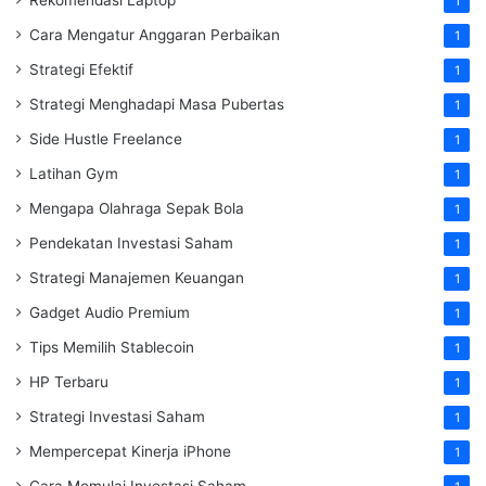
1
Cara Mengatur Anggaran Perbaikan
1
Strategi Efektif
1
Strategi Menghadapi Masa Pubertas
1
Side Hustle Freelance
1
Latihan Gym
1
Mengapa Olahraga Sepak Bola
1
Pendekatan Investasi Saham
1
Strategi Manajemen Keuangan
1
Gadget Audio Premium
1
Tips Memilih Stablecoin
1
HP Terbaru
1
Strategi Investasi Saham
1
Mempercepat Kinerja iPhone
1
Cara Memulai Investasi Saham