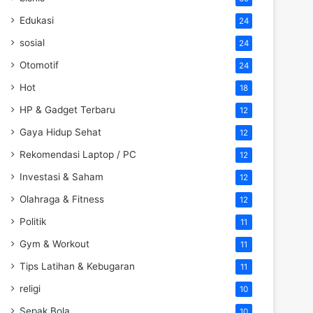
Edukasi
24
sosial
24
Otomotif
24
Hot
18
HP & Gadget Terbaru
12
Gaya Hidup Sehat
12
Rekomendasi Laptop / PC
12
Investasi & Saham
12
Olahraga & Fitness
12
Politik
11
Gym & Workout
11
Tips Latihan & Kebugaran
11
religi
10
Sepak Bola
10