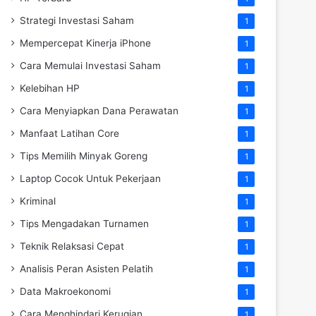
Strategi Investasi Saham
1
Mempercepat Kinerja iPhone
1
Cara Memulai Investasi Saham
1
Kelebihan HP
1
Cara Menyiapkan Dana Perawatan
1
Manfaat Latihan Core
1
Tips Memilih Minyak Goreng
1
Laptop Cocok Untuk Pekerjaan
1
Kriminal
1
Tips Mengadakan Turnamen
1
Teknik Relaksasi Cepat
1
Analisis Peran Asisten Pelatih
1
Data Makroekonomi
1
Cara Menghindari Kerugian
1