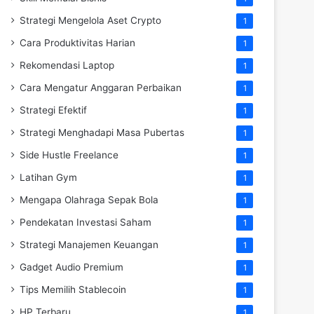
Strategi Mengelola Aset Crypto
1
Cara Produktivitas Harian
1
Rekomendasi Laptop
1
Cara Mengatur Anggaran Perbaikan
1
Strategi Efektif
1
Strategi Menghadapi Masa Pubertas
1
Side Hustle Freelance
1
Latihan Gym
1
Mengapa Olahraga Sepak Bola
1
Pendekatan Investasi Saham
1
Strategi Manajemen Keuangan
1
Gadget Audio Premium
1
Tips Memilih Stablecoin
1
HP Terbaru
1