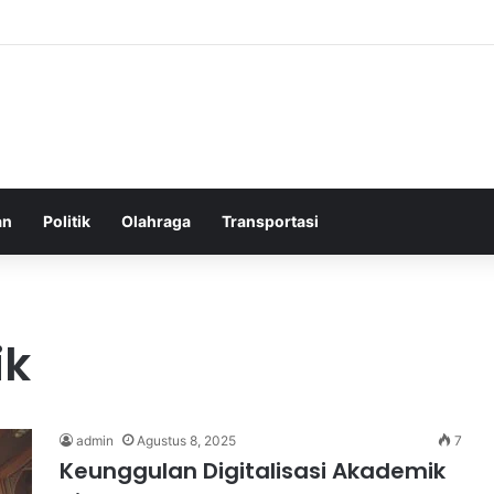
elatih Chelsea yang Berpotensi Memimpin Tim di Musim Depan
an
Politik
Olahraga
Transportasi
ik
admin
Agustus 8, 2025
7
Keunggulan Digitalisasi Akademik