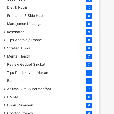
Diet & Nutrisi
10
Freelance & Side Hustle
9
Manajemen Keuangan
9
Kesehatan
9
Tips Android / iPhone
8
Strategi Bisnis
8
Mental Health
7
Review Gadget Singkat
7
Tips Produktivitas Harian
7
Badminton
7
Aplikasi Viral & Bermanfaat
7
UMKM
6
Bisnis Rumahan
6
Cryptocurrency
6