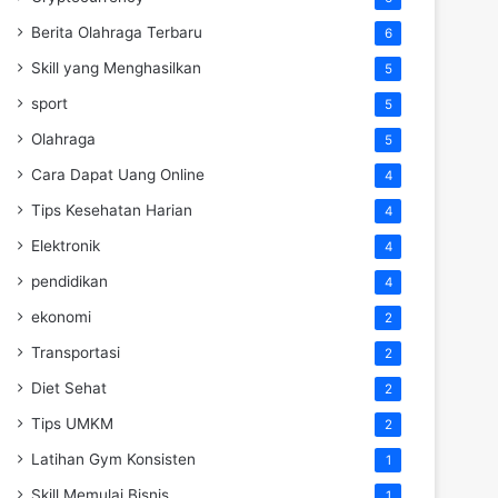
Berita Olahraga Terbaru
6
Skill yang Menghasilkan
5
sport
5
Olahraga
5
Cara Dapat Uang Online
4
Tips Kesehatan Harian
4
Elektronik
4
pendidikan
4
ekonomi
2
Transportasi
2
Diet Sehat
2
Tips UMKM
2
Latihan Gym Konsisten
1
Skill Memulai Bisnis
1