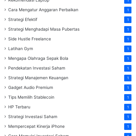
1
Cara Mengatur Anggaran Perbaikan
1
Strategi Efektif
1
Strategi Menghadapi Masa Pubertas
1
Side Hustle Freelance
1
Latihan Gym
1
Mengapa Olahraga Sepak Bola
1
Pendekatan Investasi Saham
1
Strategi Manajemen Keuangan
1
Gadget Audio Premium
1
Tips Memilih Stablecoin
1
HP Terbaru
1
Strategi Investasi Saham
1
Mempercepat Kinerja iPhone
1
Cara Memulai Investasi Saham