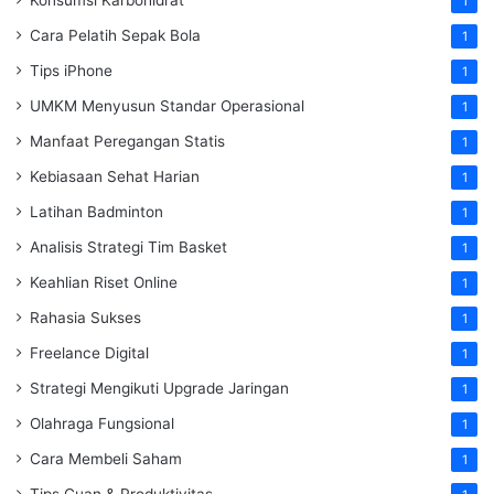
1
Cara Pelatih Sepak Bola
1
Tips iPhone
1
UMKM Menyusun Standar Operasional
1
Manfaat Peregangan Statis
1
Kebiasaan Sehat Harian
1
Latihan Badminton
1
Analisis Strategi Tim Basket
1
Keahlian Riset Online
1
Rahasia Sukses
1
Freelance Digital
1
Strategi Mengikuti Upgrade Jaringan
1
Olahraga Fungsional
1
Cara Membeli Saham
1
Tips Cuan & Produktivitas