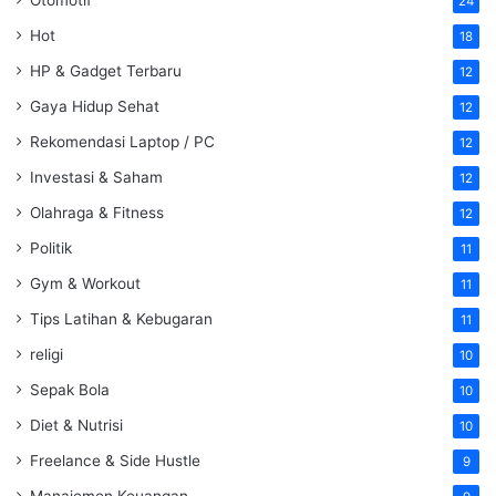
24
Hot
18
HP & Gadget Terbaru
12
Gaya Hidup Sehat
12
Rekomendasi Laptop / PC
12
Investasi & Saham
12
Olahraga & Fitness
12
Politik
11
Gym & Workout
11
Tips Latihan & Kebugaran
11
religi
10
Sepak Bola
10
Diet & Nutrisi
10
Freelance & Side Hustle
9
Manajemen Keuangan