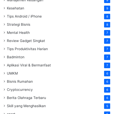
9
Kesehatan
9
Tips Android / iPhone
8
Strategi Bisnis
8
Mental Health
7
Review Gadget Singkat
7
Tips Produktivitas Harian
7
Badminton
7
Aplikasi Viral & Bermanfaat
7
UMKM
6
Bisnis Rumahan
6
Cryptocurrency
6
Berita Olahraga Terbaru
6
Skill yang Menghasilkan
5
sport