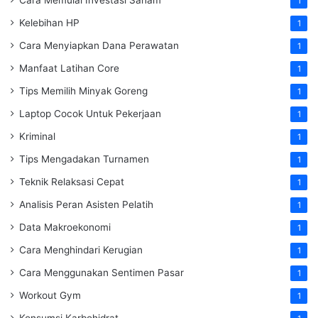
1
Kelebihan HP
1
Cara Menyiapkan Dana Perawatan
1
Manfaat Latihan Core
1
Tips Memilih Minyak Goreng
1
Laptop Cocok Untuk Pekerjaan
1
Kriminal
1
Tips Mengadakan Turnamen
1
Teknik Relaksasi Cepat
1
Analisis Peran Asisten Pelatih
1
Data Makroekonomi
1
Cara Menghindari Kerugian
1
Cara Menggunakan Sentimen Pasar
1
Workout Gym
1
Konsumsi Karbohidrat