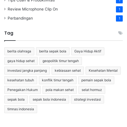
1
Review Microphone Clip On
1
Perbandingan
1
Tag
berita olahraga
berita sepak bola
Gaya Hidup Aktif
gaya hidup sehat
geopolitik timur tengah
investasi jangka panjang
kebiasaan sehat
Kesehatan Mental
kesehatan tubuh
konflik timur tengah
pemain sepak bola
Penegakan Hukum
pola makan sehat
selat hormuz
sepak bola
sepak bola indonesia
strategi investasi
timnas indonesia