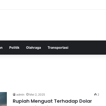
elatih Chelsea yang Berpotensi Memimpin Tim di Musim Depan
an
Politik
Olahraga
Transportasi
admin
Mei 2, 2025
2
Rupiah Menguat Terhadap Dolar