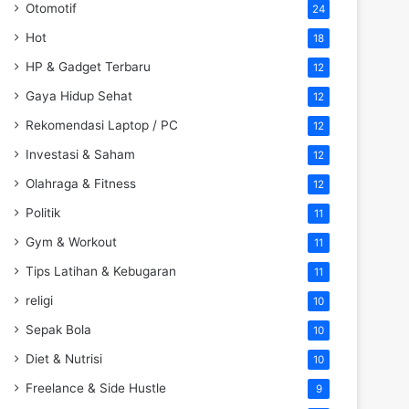
Otomotif
24
Hot
18
HP & Gadget Terbaru
12
Gaya Hidup Sehat
12
Rekomendasi Laptop / PC
12
Investasi & Saham
12
Olahraga & Fitness
12
Politik
11
Gym & Workout
11
Tips Latihan & Kebugaran
11
religi
10
Sepak Bola
10
Diet & Nutrisi
10
Freelance & Side Hustle
9