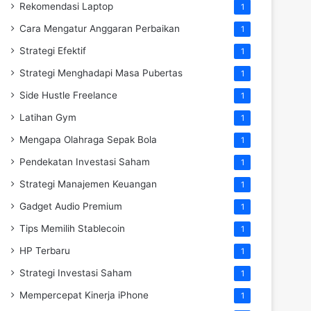
Rekomendasi Laptop
1
Cara Mengatur Anggaran Perbaikan
1
Strategi Efektif
1
Strategi Menghadapi Masa Pubertas
1
Side Hustle Freelance
1
Latihan Gym
1
Mengapa Olahraga Sepak Bola
1
Pendekatan Investasi Saham
1
Strategi Manajemen Keuangan
1
Gadget Audio Premium
1
Tips Memilih Stablecoin
1
HP Terbaru
1
Strategi Investasi Saham
1
Mempercepat Kinerja iPhone
1