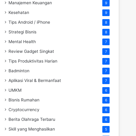
Manajemen Keuangan
9
Kesehatan
9
Tips Android / iPhone
8
Strategi Bisnis
8
Mental Health
7
Review Gadget Singkat
7
Tips Produktivitas Harian
7
Badminton
7
Aplikasi Viral & Bermanfaat
7
UMKM
6
Bisnis Rumahan
6
Cryptocurrency
6
Berita Olahraga Terbaru
6
Skill yang Menghasilkan
5