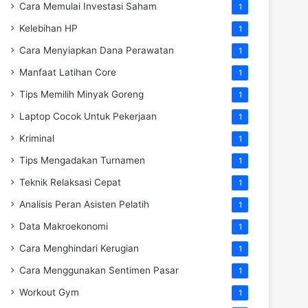
Cara Memulai Investasi Saham
1
Kelebihan HP
1
Cara Menyiapkan Dana Perawatan
1
Manfaat Latihan Core
1
Tips Memilih Minyak Goreng
1
Laptop Cocok Untuk Pekerjaan
1
Kriminal
1
Tips Mengadakan Turnamen
1
Teknik Relaksasi Cepat
1
Analisis Peran Asisten Pelatih
1
Data Makroekonomi
1
Cara Menghindari Kerugian
1
Cara Menggunakan Sentimen Pasar
1
Workout Gym
1