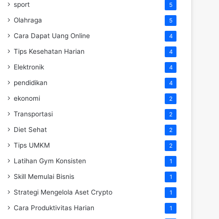
sport
5
Olahraga
5
Cara Dapat Uang Online
4
Tips Kesehatan Harian
4
Elektronik
4
pendidikan
4
ekonomi
2
Transportasi
2
Diet Sehat
2
Tips UMKM
2
Latihan Gym Konsisten
1
Skill Memulai Bisnis
1
Strategi Mengelola Aset Crypto
1
Cara Produktivitas Harian
1