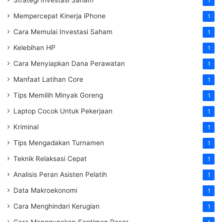
1
Mempercepat Kinerja iPhone
1
Cara Memulai Investasi Saham
1
Kelebihan HP
1
Cara Menyiapkan Dana Perawatan
1
Manfaat Latihan Core
1
Tips Memilih Minyak Goreng
1
Laptop Cocok Untuk Pekerjaan
1
Kriminal
1
Tips Mengadakan Turnamen
1
Teknik Relaksasi Cepat
1
Analisis Peran Asisten Pelatih
1
Data Makroekonomi
1
Cara Menghindari Kerugian
1
Cara Menggunakan Sentimen Pasar