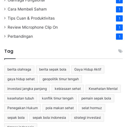
1
Cara Membeli Saham
1
Tips Cuan & Produktivitas
1
Review Microphone Clip On
1
Perbandingan
1
Tag
berita olahraga
berita sepak bola
Gaya Hidup Aktif
gaya hidup sehat
geopolitik timur tengah
investasi jangka panjang
kebiasaan sehat
Kesehatan Mental
kesehatan tubuh
konflik timur tengah
pemain sepak bola
Penegakan Hukum
pola makan sehat
selat hormuz
sepak bola
sepak bola indonesia
strategi investasi