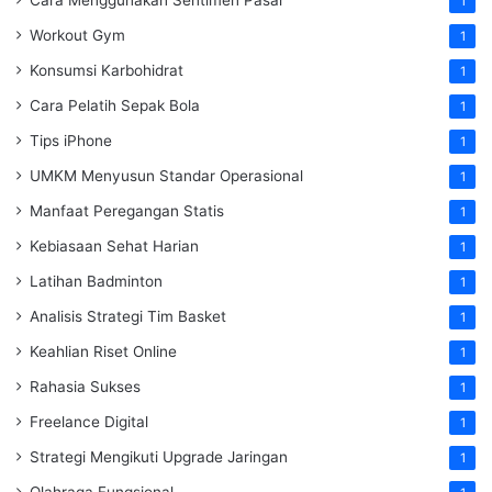
1
Workout Gym
1
Konsumsi Karbohidrat
1
Cara Pelatih Sepak Bola
1
Tips iPhone
1
UMKM Menyusun Standar Operasional
1
Manfaat Peregangan Statis
1
Kebiasaan Sehat Harian
1
Latihan Badminton
1
Analisis Strategi Tim Basket
1
Keahlian Riset Online
1
Rahasia Sukses
1
Freelance Digital
1
Strategi Mengikuti Upgrade Jaringan
1
Olahraga Fungsional