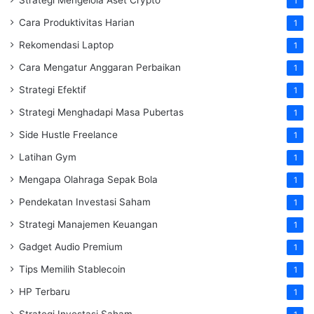
1
Cara Produktivitas Harian
1
Rekomendasi Laptop
1
Cara Mengatur Anggaran Perbaikan
1
Strategi Efektif
1
Strategi Menghadapi Masa Pubertas
1
Side Hustle Freelance
1
Latihan Gym
1
Mengapa Olahraga Sepak Bola
1
Pendekatan Investasi Saham
1
Strategi Manajemen Keuangan
1
Gadget Audio Premium
1
Tips Memilih Stablecoin
1
HP Terbaru
1
Strategi Investasi Saham