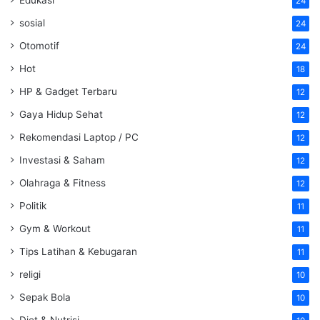
24
sosial
24
Otomotif
24
Hot
18
HP & Gadget Terbaru
12
Gaya Hidup Sehat
12
Rekomendasi Laptop / PC
12
Investasi & Saham
12
Olahraga & Fitness
12
Politik
11
Gym & Workout
11
Tips Latihan & Kebugaran
11
religi
10
Sepak Bola
10
Diet & Nutrisi