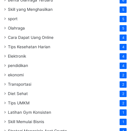
6
Skill yang Menghasilkan
5
sport
5
Olahraga
5
Cara Dapat Uang Online
4
Tips Kesehatan Harian
4
Elektronik
4
pendidikan
4
ekonomi
2
Transportasi
2
Diet Sehat
2
Tips UMKM
2
Latihan Gym Konsisten
1
Skill Memulai Bisnis
1
Strategi Mengelola Aset Crypto