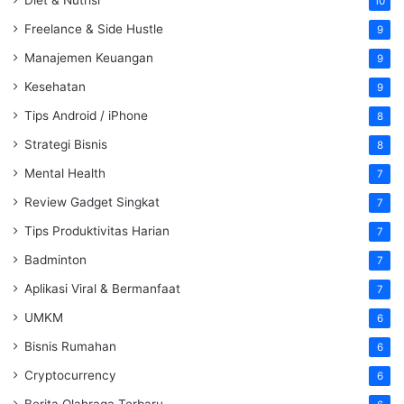
10
Freelance & Side Hustle
9
Manajemen Keuangan
9
Kesehatan
9
Tips Android / iPhone
8
Strategi Bisnis
8
Mental Health
7
Review Gadget Singkat
7
Tips Produktivitas Harian
7
Badminton
7
Aplikasi Viral & Bermanfaat
7
UMKM
6
Bisnis Rumahan
6
Cryptocurrency
6
Berita Olahraga Terbaru