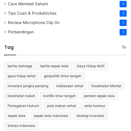
Cara Membeli Saham
1
Tips Cuan & Produktivitas
1
Review Microphone Clip On
1
Perbandingan
1
Tag
berita olahraga
berita sepak bola
Gaya Hidup Aktif
gaya hidup sehat
geopolitik timur tengah
investasi jangka panjang
kebiasaan sehat
Kesehatan Mental
kesehatan tubuh
konflik timur tengah
pemain sepak bola
Penegakan Hukum
pola makan sehat
selat hormuz
sepak bola
sepak bola indonesia
strategi investasi
timnas indonesia