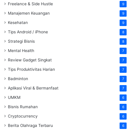
Freelance & Side Hustle
9
Manajemen Keuangan
9
Kesehatan
9
Tips Android / iPhone
8
Strategi Bisnis
8
Mental Health
7
Review Gadget Singkat
7
Tips Produktivitas Harian
7
Badminton
7
Aplikasi Viral & Bermanfaat
7
UMKM
6
Bisnis Rumahan
6
Cryptocurrency
6
Berita Olahraga Terbaru
6