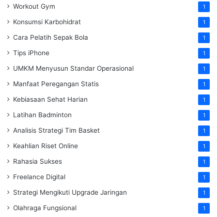
Workout Gym
1
Konsumsi Karbohidrat
1
Cara Pelatih Sepak Bola
1
Tips iPhone
1
UMKM Menyusun Standar Operasional
1
Manfaat Peregangan Statis
1
Kebiasaan Sehat Harian
1
Latihan Badminton
1
Analisis Strategi Tim Basket
1
Keahlian Riset Online
1
Rahasia Sukses
1
Freelance Digital
1
Strategi Mengikuti Upgrade Jaringan
1
Olahraga Fungsional
1