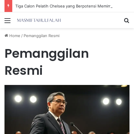
Tiga Calon Pelatih Chelsea yang Berpotensi Memimpin Tim di Musim Depan
Menu
Se
Home
/
Pemanggilan Resmi
Pemanggilan
Resmi