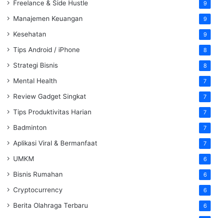
Freelance & Side Hustle
9
Manajemen Keuangan
9
Kesehatan
9
Tips Android / iPhone
8
Strategi Bisnis
8
Mental Health
7
Review Gadget Singkat
7
Tips Produktivitas Harian
7
Badminton
7
Aplikasi Viral & Bermanfaat
7
UMKM
6
Bisnis Rumahan
6
Cryptocurrency
6
Berita Olahraga Terbaru
6