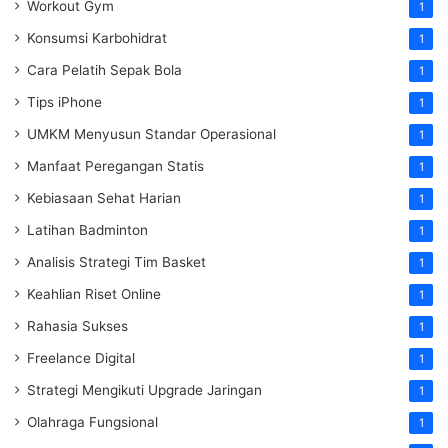
Workout Gym
1
Konsumsi Karbohidrat
1
Cara Pelatih Sepak Bola
1
Tips iPhone
1
UMKM Menyusun Standar Operasional
1
Manfaat Peregangan Statis
1
Kebiasaan Sehat Harian
1
Latihan Badminton
1
Analisis Strategi Tim Basket
1
Keahlian Riset Online
1
Rahasia Sukses
1
Freelance Digital
1
Strategi Mengikuti Upgrade Jaringan
1
Olahraga Fungsional
1