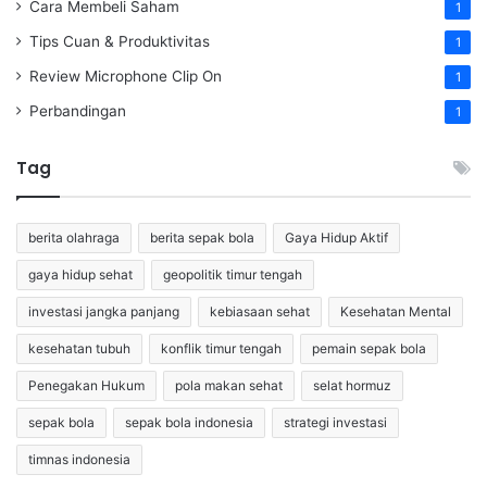
Cara Membeli Saham
1
Tips Cuan & Produktivitas
1
Review Microphone Clip On
1
Perbandingan
1
Tag
berita olahraga
berita sepak bola
Gaya Hidup Aktif
gaya hidup sehat
geopolitik timur tengah
investasi jangka panjang
kebiasaan sehat
Kesehatan Mental
kesehatan tubuh
konflik timur tengah
pemain sepak bola
Penegakan Hukum
pola makan sehat
selat hormuz
sepak bola
sepak bola indonesia
strategi investasi
timnas indonesia