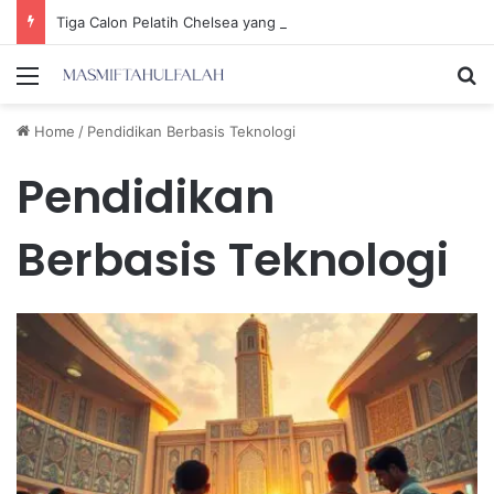
Tiga Calon Pelatih Chelsea yang Berpotensi Memimpin Tim di Musim Depan
Menu
Se
Home
/
Pendidikan Berbasis Teknologi
Pendidikan
Berbasis Teknologi