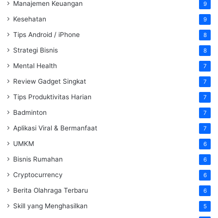
Manajemen Keuangan
9
Kesehatan
9
Tips Android / iPhone
8
Strategi Bisnis
8
Mental Health
7
Review Gadget Singkat
7
Tips Produktivitas Harian
7
Badminton
7
Aplikasi Viral & Bermanfaat
7
UMKM
6
Bisnis Rumahan
6
Cryptocurrency
6
Berita Olahraga Terbaru
6
Skill yang Menghasilkan
5