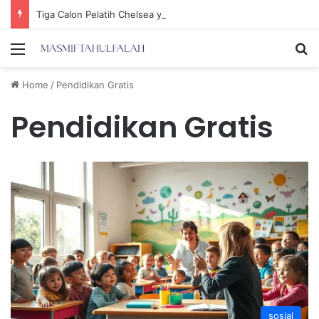
Tiga Calon Pelatih Chelsea yang Berpotensi Memimpin Tim di Musim Depan
Menu
Se
Home
/
Pendidikan Gratis
Pendidikan Gratis
sosial