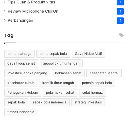
Tips Cuan & Produktivitas
1
Review Microphone Clip On
1
Perbandingan
1
Tag
berita olahraga
berita sepak bola
Gaya Hidup Aktif
gaya hidup sehat
geopolitik timur tengah
investasi jangka panjang
kebiasaan sehat
Kesehatan Mental
kesehatan tubuh
konflik timur tengah
pemain sepak bola
Penegakan Hukum
pola makan sehat
selat hormuz
sepak bola
sepak bola indonesia
strategi investasi
timnas indonesia