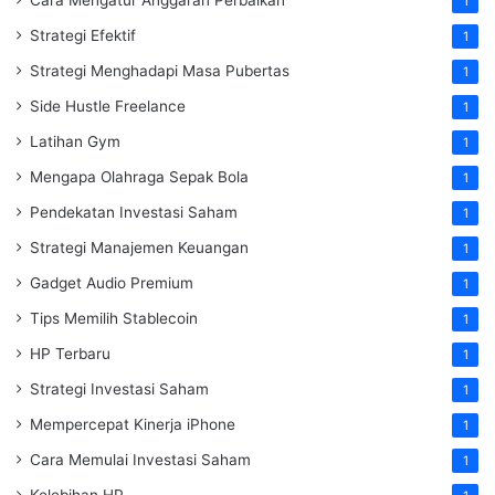
Cara Mengatur Anggaran Perbaikan
1
Strategi Efektif
1
Strategi Menghadapi Masa Pubertas
1
Side Hustle Freelance
1
Latihan Gym
1
Mengapa Olahraga Sepak Bola
1
Pendekatan Investasi Saham
1
Strategi Manajemen Keuangan
1
Gadget Audio Premium
1
Tips Memilih Stablecoin
1
HP Terbaru
1
Strategi Investasi Saham
1
Mempercepat Kinerja iPhone
1
Cara Memulai Investasi Saham
1