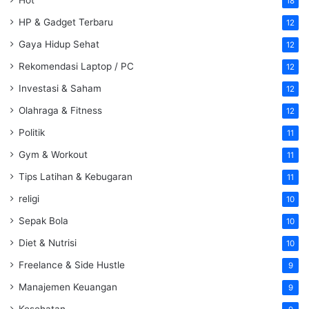
Hot
18
HP & Gadget Terbaru
12
Gaya Hidup Sehat
12
Rekomendasi Laptop / PC
12
Investasi & Saham
12
Olahraga & Fitness
12
Politik
11
Gym & Workout
11
Tips Latihan & Kebugaran
11
religi
10
Sepak Bola
10
Diet & Nutrisi
10
Freelance & Side Hustle
9
Manajemen Keuangan
9