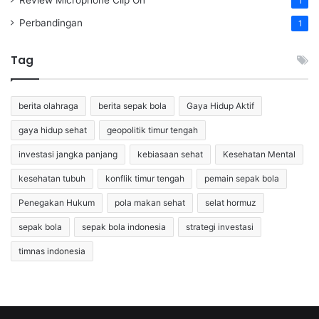
Review Microphone Clip On
1
Perbandingan
1
Tag
berita olahraga
berita sepak bola
Gaya Hidup Aktif
gaya hidup sehat
geopolitik timur tengah
investasi jangka panjang
kebiasaan sehat
Kesehatan Mental
kesehatan tubuh
konflik timur tengah
pemain sepak bola
Penegakan Hukum
pola makan sehat
selat hormuz
sepak bola
sepak bola indonesia
strategi investasi
timnas indonesia