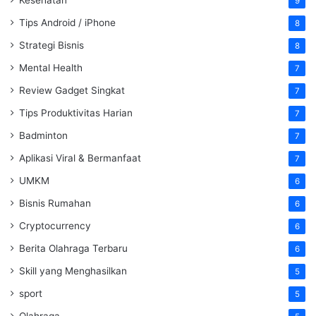
Kesehatan
9
Tips Android / iPhone
8
Strategi Bisnis
8
Mental Health
7
Review Gadget Singkat
7
Tips Produktivitas Harian
7
Badminton
7
Aplikasi Viral & Bermanfaat
7
UMKM
6
Bisnis Rumahan
6
Cryptocurrency
6
Berita Olahraga Terbaru
6
Skill yang Menghasilkan
5
sport
5