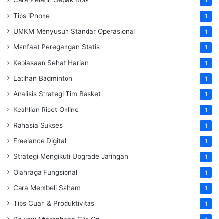
Cara Pelatih Sepak Bola
1
Tips iPhone
1
UMKM Menyusun Standar Operasional
1
Manfaat Peregangan Statis
1
Kebiasaan Sehat Harian
1
Latihan Badminton
1
Analisis Strategi Tim Basket
1
Keahlian Riset Online
1
Rahasia Sukses
1
Freelance Digital
1
Strategi Mengikuti Upgrade Jaringan
1
Olahraga Fungsional
1
Cara Membeli Saham
1
Tips Cuan & Produktivitas
1