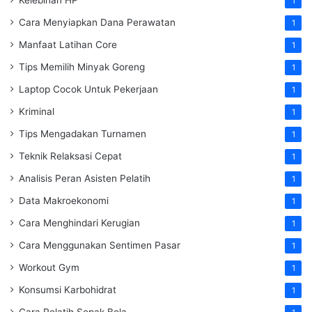
Kelebihan HP
1
Cara Menyiapkan Dana Perawatan
1
Manfaat Latihan Core
1
Tips Memilih Minyak Goreng
1
Laptop Cocok Untuk Pekerjaan
1
Kriminal
1
Tips Mengadakan Turnamen
1
Teknik Relaksasi Cepat
1
Analisis Peran Asisten Pelatih
1
Data Makroekonomi
1
Cara Menghindari Kerugian
1
Cara Menggunakan Sentimen Pasar
1
Workout Gym
1
Konsumsi Karbohidrat
1