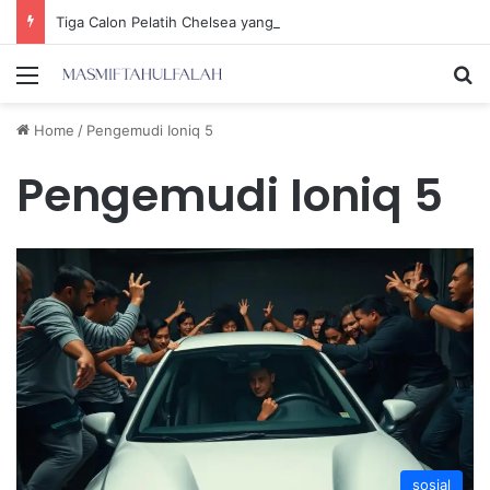
Tiga Calon Pelatih Chelsea yang Berpotensi Memimpin Tim di Musim Depan
Menu
Se
Home
/
Pengemudi Ioniq 5
Pengemudi Ioniq 5
sosial