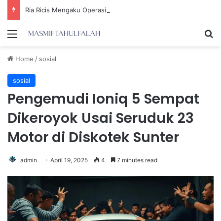
Ria Ricis Mengaku Operasi Hidung karena Sinusitis, Tompi: Belum Tentu Tidak Benar!
Menu
Se
Home
/
sosial
sosial
Pengemudi Ioniq 5 Sempat
Dikeroyok Usai Seruduk 23
Motor di Diskotek Sunter
admin
April 19, 2025
4
7 minutes read