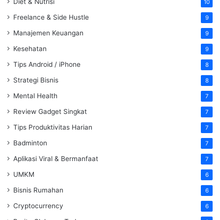
Diet & Nutrisi
10
Freelance & Side Hustle
9
Manajemen Keuangan
9
Kesehatan
9
Tips Android / iPhone
8
Strategi Bisnis
8
Mental Health
7
Review Gadget Singkat
7
Tips Produktivitas Harian
7
Badminton
7
Aplikasi Viral & Bermanfaat
7
UMKM
6
Bisnis Rumahan
6
Cryptocurrency
6