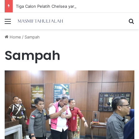
Tiga Calon Pelatih Chelsea yang Berpotensi Memimpin Tim di Musim Depan
Menu
Se
Home
/
Sampah
Sampah