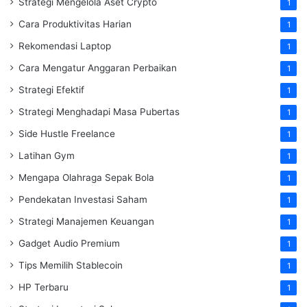
Strategi Mengelola Aset Crypto
1
Cara Produktivitas Harian
1
Rekomendasi Laptop
1
Cara Mengatur Anggaran Perbaikan
1
Strategi Efektif
1
Strategi Menghadapi Masa Pubertas
1
Side Hustle Freelance
1
Latihan Gym
1
Mengapa Olahraga Sepak Bola
1
Pendekatan Investasi Saham
1
Strategi Manajemen Keuangan
1
Gadget Audio Premium
1
Tips Memilih Stablecoin
1
HP Terbaru
1