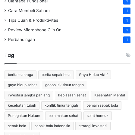
Olahraga Fungsional
1
Cara Membeli Saham
1
Tips Cuan & Produktivitas
1
Review Microphone Clip On
1
Perbandingan
1
Tag
berita olahraga
berita sepak bola
Gaya Hidup Aktif
gaya hidup sehat
geopolitik timur tengah
investasi jangka panjang
kebiasaan sehat
Kesehatan Mental
kesehatan tubuh
konflik timur tengah
pemain sepak bola
Penegakan Hukum
pola makan sehat
selat hormuz
sepak bola
sepak bola indonesia
strategi investasi