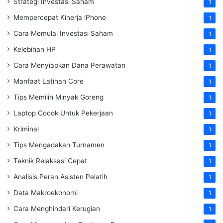
Strategi Investasi Saham
1
Mempercepat Kinerja iPhone
1
Cara Memulai Investasi Saham
1
Kelebihan HP
1
Cara Menyiapkan Dana Perawatan
1
Manfaat Latihan Core
1
Tips Memilih Minyak Goreng
1
Laptop Cocok Untuk Pekerjaan
1
Kriminal
1
Tips Mengadakan Turnamen
1
Teknik Relaksasi Cepat
1
Analisis Peran Asisten Pelatih
1
Data Makroekonomi
1
Cara Menghindari Kerugian
1