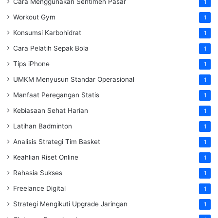
Cara Menggunakan Sentimen Pasar
1
Workout Gym
1
Konsumsi Karbohidrat
1
Cara Pelatih Sepak Bola
1
Tips iPhone
1
UMKM Menyusun Standar Operasional
1
Manfaat Peregangan Statis
1
Kebiasaan Sehat Harian
1
Latihan Badminton
1
Analisis Strategi Tim Basket
1
Keahlian Riset Online
1
Rahasia Sukses
1
Freelance Digital
1
Strategi Mengikuti Upgrade Jaringan
1