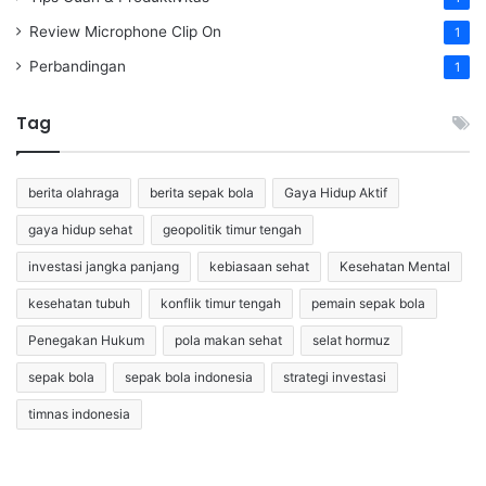
Review Microphone Clip On
1
Perbandingan
1
Tag
berita olahraga
berita sepak bola
Gaya Hidup Aktif
gaya hidup sehat
geopolitik timur tengah
investasi jangka panjang
kebiasaan sehat
Kesehatan Mental
kesehatan tubuh
konflik timur tengah
pemain sepak bola
Penegakan Hukum
pola makan sehat
selat hormuz
sepak bola
sepak bola indonesia
strategi investasi
timnas indonesia