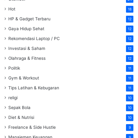
Hot
18
HP & Gadget Terbaru
12
Gaya Hidup Sehat
12
Rekomendasi Laptop / PC
12
Investasi & Saham
12
Olahraga & Fitness
12
Politik
11
Gym & Workout
11
Tips Latihan & Kebugaran
11
religi
10
Sepak Bola
10
Diet & Nutrisi
10
Freelance & Side Hustle
9
Manajemen Keuangan
9