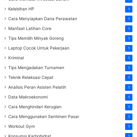
Kelebihan HP
1
Cara Menyiapkan Dana Perawatan
1
Manfaat Latihan Core
1
Tips Memilih Minyak Goreng
1
Laptop Cocok Untuk Pekerjaan
1
Kriminal
1
Tips Mengadakan Turnamen
1
Teknik Relaksasi Cepat
1
Analisis Peran Asisten Pelatih
1
Data Makroekonomi
1
Cara Menghindari Kerugian
1
Cara Menggunakan Sentimen Pasar
1
Workout Gym
1
Konsumsi Karbohidrat
1