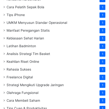
Cara Pelatih Sepak Bola
1
Tips iPhone
1
UMKM Menyusun Standar Operasional
1
Manfaat Peregangan Statis
1
Kebiasaan Sehat Harian
1
Latihan Badminton
1
Analisis Strategi Tim Basket
1
Keahlian Riset Online
1
Rahasia Sukses
1
Freelance Digital
1
Strategi Mengikuti Upgrade Jaringan
1
Olahraga Fungsional
1
Cara Membeli Saham
1
Tips Cuan & Produktivitas
1