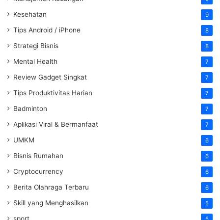
Kesehatan
9
Tips Android / iPhone
8
Strategi Bisnis
8
Mental Health
7
Review Gadget Singkat
7
Tips Produktivitas Harian
7
Badminton
7
Aplikasi Viral & Bermanfaat
7
UMKM
6
Bisnis Rumahan
6
Cryptocurrency
6
Berita Olahraga Terbaru
6
Skill yang Menghasilkan
5
sport
5