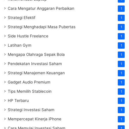
Cara Mengatur Anggaran Perbaikan
1
Strategi Efektif
1
Strategi Menghadapi Masa Pubertas
1
Side Hustle Freelance
1
Latihan Gym
1
Mengapa Olahraga Sepak Bola
1
Pendekatan Investasi Saham
1
Strategi Manajemen Keuangan
1
Gadget Audio Premium
1
Tips Memilih Stablecoin
1
HP Terbaru
1
Strategi Investasi Saham
1
Mempercepat Kinerja iPhone
1
Cara Memulai Investasi Saham
1