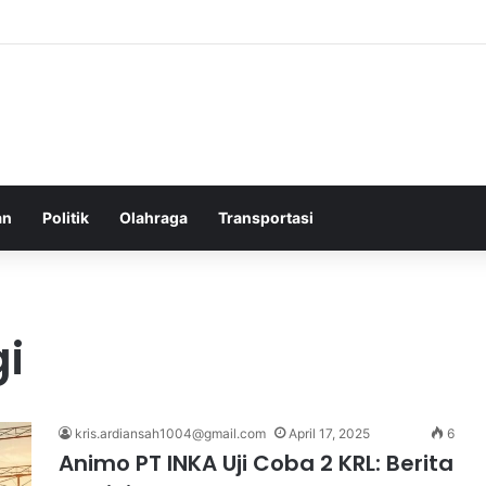
elatih Chelsea yang Berpotensi Memimpin Tim di Musim Depan
an
Politik
Olahraga
Transportasi
gi
kris.ardiansah1004@gmail.com
April 17, 2025
6
Animo PT INKA Uji Coba 2 KRL: Berita