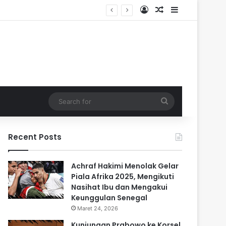
Log In
Random Article
Sidebar
Search
for
Recent Posts
Achraf Hakimi Menolak Gelar
Piala Afrika 2025, Mengikuti
Nasihat Ibu dan Mengakui
Keunggulan Senegal
Maret 24, 2026
Kunjungan Prabowo ke Korsel