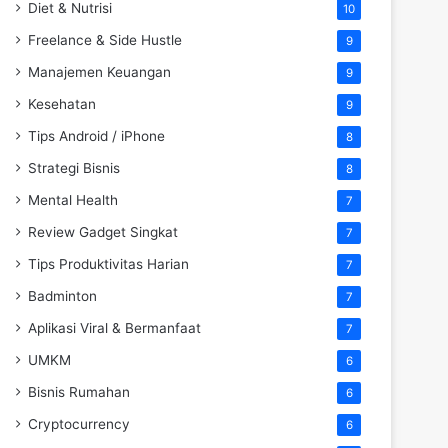
Diet & Nutrisi
10
Freelance & Side Hustle
9
Manajemen Keuangan
9
Kesehatan
9
Tips Android / iPhone
8
Strategi Bisnis
8
Mental Health
7
Review Gadget Singkat
7
Tips Produktivitas Harian
7
Badminton
7
Aplikasi Viral & Bermanfaat
7
UMKM
6
Bisnis Rumahan
6
Cryptocurrency
6