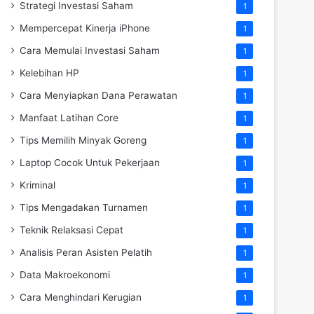
Strategi Investasi Saham
1
Mempercepat Kinerja iPhone
1
Cara Memulai Investasi Saham
1
Kelebihan HP
1
Cara Menyiapkan Dana Perawatan
1
Manfaat Latihan Core
1
Tips Memilih Minyak Goreng
1
Laptop Cocok Untuk Pekerjaan
1
Kriminal
1
Tips Mengadakan Turnamen
1
Teknik Relaksasi Cepat
1
Analisis Peran Asisten Pelatih
1
Data Makroekonomi
1
Cara Menghindari Kerugian
1