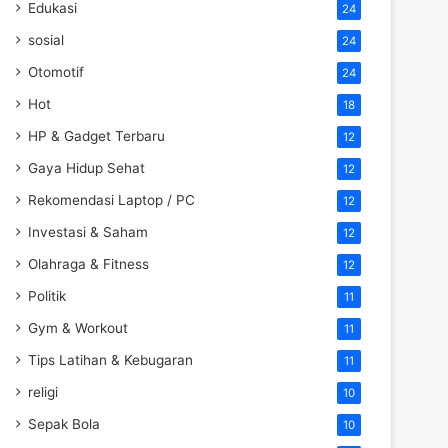
Edukasi
24
sosial
24
Otomotif
24
Hot
18
HP & Gadget Terbaru
12
Gaya Hidup Sehat
12
Rekomendasi Laptop / PC
12
Investasi & Saham
12
Olahraga & Fitness
12
Politik
11
Gym & Workout
11
Tips Latihan & Kebugaran
11
religi
10
Sepak Bola
10