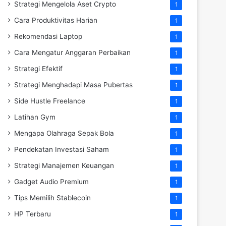
Strategi Mengelola Aset Crypto
1
Cara Produktivitas Harian
1
Rekomendasi Laptop
1
Cara Mengatur Anggaran Perbaikan
1
Strategi Efektif
1
Strategi Menghadapi Masa Pubertas
1
Side Hustle Freelance
1
Latihan Gym
1
Mengapa Olahraga Sepak Bola
1
Pendekatan Investasi Saham
1
Strategi Manajemen Keuangan
1
Gadget Audio Premium
1
Tips Memilih Stablecoin
1
HP Terbaru
1