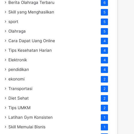
Berita Olahraga Terbaru
6
Skill yang Menghasilkan
5
sport
5
Olahraga
5
Cara Dapat Uang Online
4
Tips Kesehatan Harian
4
Elektronik
4
pendidikan
4
ekonomi
2
Transportasi
2
Diet Sehat
2
Tips UMKM
2
Latihan Gym Konsisten
1
Skill Memulai Bisnis
1