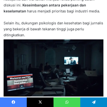
diskusi ini.
Keseimbangan antara pekerjaan dan
keselamatan
harus menjadi prioritas bagi industri media.
Selain itu, dukungan psikologis dan kesehatan bagi jurnalis
yang bekerja di bawah tekanan tinggi juga perlu
ditingkatkan.
Dengan demikian, industri media dapat bergerak maju
Facebook
X
WhatsApp
Telegram