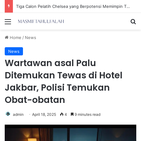
Tiga Calon Pelatih Chelsea yang Berpotensi Memimpin Tim di Musim Depan
Menu
Se
Home
/
News
News
Wartawan asal Palu
Ditemukan Tewas di Hotel
Jakbar, Polisi Temukan
Obat-obatan
admin
April 18, 2025
4
9 minutes read