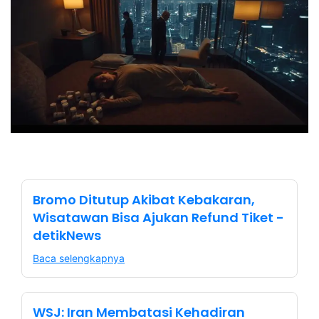
Bromo Ditutup Akibat Kebakaran,
Wisatawan Bisa Ajukan Refund Tiket -
detikNews
Baca selengkapnya
WSJ: Iran Membatasi Kehadiran