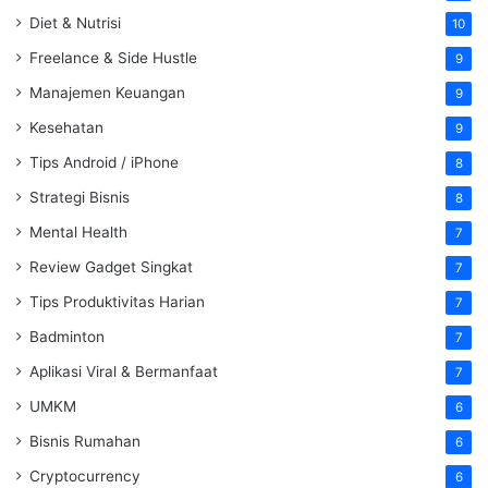
Diet & Nutrisi
10
Freelance & Side Hustle
9
Manajemen Keuangan
9
Kesehatan
9
Tips Android / iPhone
8
Strategi Bisnis
8
Mental Health
7
Review Gadget Singkat
7
Tips Produktivitas Harian
7
Badminton
7
Aplikasi Viral & Bermanfaat
7
UMKM
6
Bisnis Rumahan
6
Cryptocurrency
6