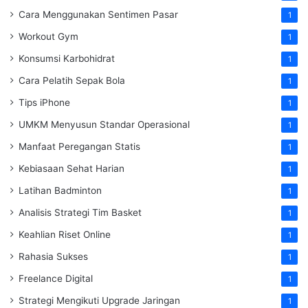
Cara Menggunakan Sentimen Pasar
1
Workout Gym
1
Konsumsi Karbohidrat
1
Cara Pelatih Sepak Bola
1
Tips iPhone
1
UMKM Menyusun Standar Operasional
1
Manfaat Peregangan Statis
1
Kebiasaan Sehat Harian
1
Latihan Badminton
1
Analisis Strategi Tim Basket
1
Keahlian Riset Online
1
Rahasia Sukses
1
Freelance Digital
1
Strategi Mengikuti Upgrade Jaringan
1