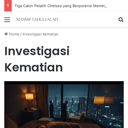
Tiga Calon Pelatih Chelsea yang Berpotensi Memimpin Tim di Musim Depan
Menu
Se
Home
/
Investigasi Kematian
Investigasi
Kematian