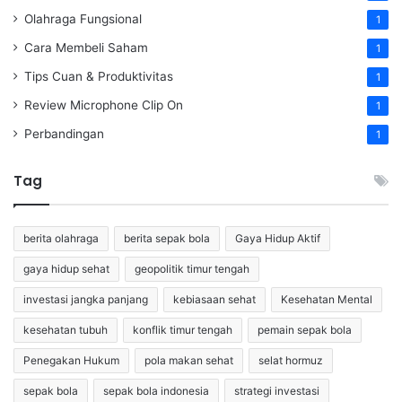
Olahraga Fungsional
1
Cara Membeli Saham
1
Tips Cuan & Produktivitas
1
Review Microphone Clip On
1
Perbandingan
1
Tag
berita olahraga
berita sepak bola
Gaya Hidup Aktif
gaya hidup sehat
geopolitik timur tengah
investasi jangka panjang
kebiasaan sehat
Kesehatan Mental
kesehatan tubuh
konflik timur tengah
pemain sepak bola
Penegakan Hukum
pola makan sehat
selat hormuz
sepak bola
sepak bola indonesia
strategi investasi