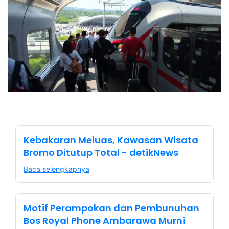
Kebakaran Meluas, Kawasan Wisata
Bromo Ditutup Total - detikNews
Baca selengkapnya
Motif Perampokan dan Pembunuhan
Bos Royal Phone Ambarawa Murni