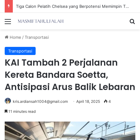
Ria Ricis Mengaku Operasi Hidung karena Sinusitis, Tompi: Belum Tentu Tidak Benar!
Menu
Se
Home
/
Transportasi
Transportasi
KAI Tambah 2 Perjalanan
Kereta Bandara Soetta,
Antisipasi Arus Balik Lebaran
kris.ardiansah1004@gmail.com
April 18, 2025
4
11 minutes read