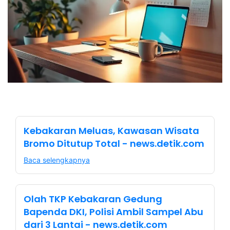
Kebakaran Meluas, Kawasan Wisata
Bromo Ditutup Total - news.detik.com
Baca selengkapnya
Olah TKP Kebakaran Gedung
Bapenda DKI, Polisi Ambil Sampel Abu
dari 3 Lantai - news.detik.com