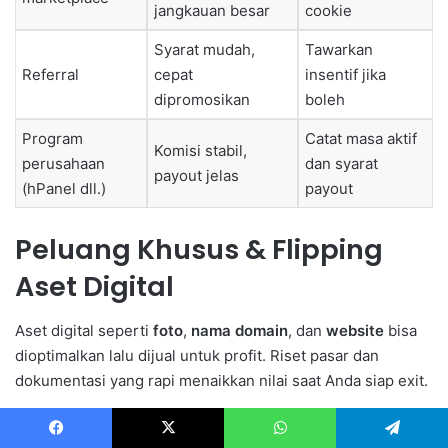
jangkauan besar
cookie
Syarat mudah,
Tawarkan
Referral
cepat
insentif jika
dipromosikan
boleh
Program
Catat masa aktif
Komisi stabil,
perusahaan
dan syarat
payout jelas
(hPanel dll.)
payout
Peluang Khusus & Flipping
Aset Digital
Aset digital seperti
foto
,
nama domain
, dan
website
bisa
dioptimalkan lalu dijual untuk profit. Riset pasar dan
dokumentasi yang rapi menaikkan nilai saat Anda siap exit.
Jual foto & video stok: tema yang
Facebook
X
WhatsApp
Telegram