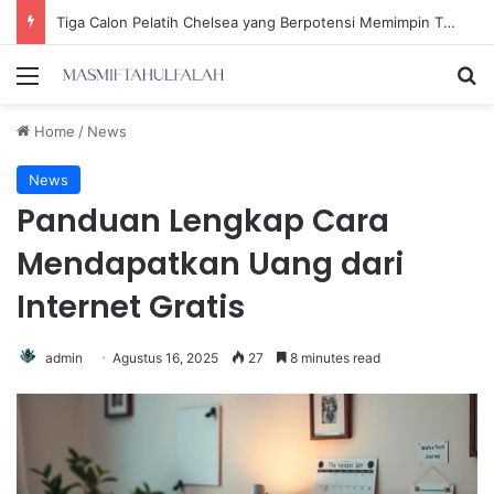
Tiga Calon Pelatih Chelsea yang Berpotensi Memimpin Tim di Musim Depan
Menu
Se
Home
/
News
News
Panduan Lengkap Cara
Mendapatkan Uang dari
Internet Gratis
admin
Agustus 16, 2025
27
8 minutes read