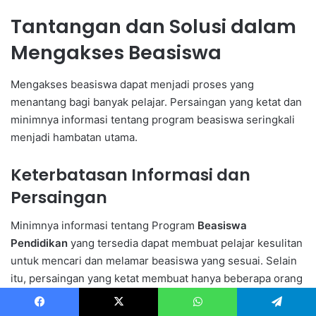
Tantangan dan Solusi dalam
Mengakses Beasiswa
Mengakses beasiswa dapat menjadi proses yang
menantang bagi banyak pelajar. Persaingan yang ketat dan
minimnya informasi tentang program beasiswa seringkali
menjadi hambatan utama.
Keterbatasan Informasi dan
Persaingan
Minimnya informasi tentang Program
Beasiswa
Pendidikan
yang tersedia dapat membuat pelajar kesulitan
untuk mencari dan melamar beasiswa yang sesuai. Selain
itu, persaingan yang ketat membuat hanya beberapa orang
yang dapat memperoleh
Bantuan Keuangan untuk Siswa
.
Facebook
X
WhatsApp
Telegram