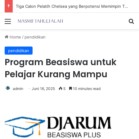
Tiga Calon Pelatih Chelsea yang Berpotensi Memimpin Tim di Musim Depan
Menu
Se
Home
/
pendidikan
pendidikan
Program Beasiswa untuk
Pelajar Kurang Mampu
admin
Juni 16, 2025
5
10 minutes read