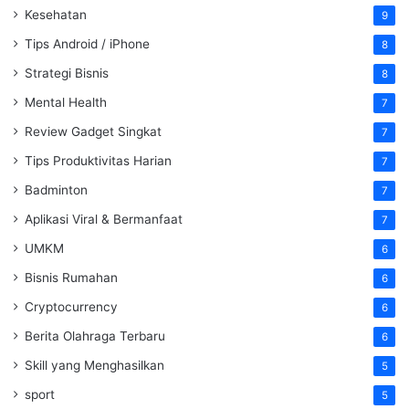
Kesehatan
9
Tips Android / iPhone
8
Strategi Bisnis
8
Mental Health
7
Review Gadget Singkat
7
Tips Produktivitas Harian
7
Badminton
7
Aplikasi Viral & Bermanfaat
7
UMKM
6
Bisnis Rumahan
6
Cryptocurrency
6
Berita Olahraga Terbaru
6
Skill yang Menghasilkan
5
sport
5