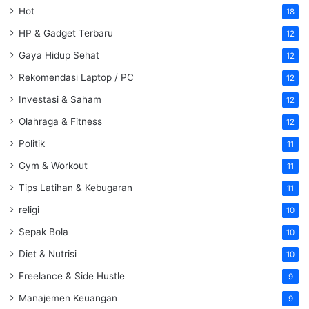
Hot
18
HP & Gadget Terbaru
12
Gaya Hidup Sehat
12
Rekomendasi Laptop / PC
12
Investasi & Saham
12
Olahraga & Fitness
12
Politik
11
Gym & Workout
11
Tips Latihan & Kebugaran
11
religi
10
Sepak Bola
10
Diet & Nutrisi
10
Freelance & Side Hustle
9
Manajemen Keuangan
9