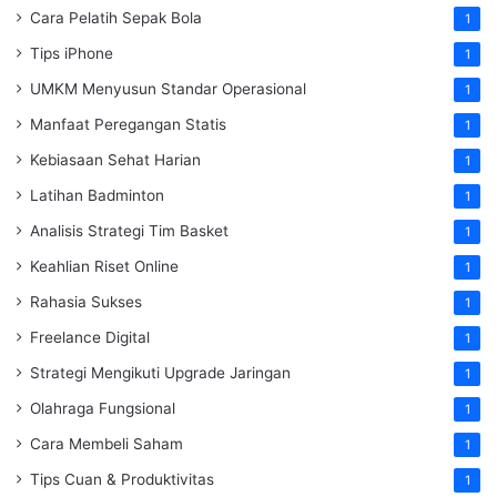
Cara Pelatih Sepak Bola
1
Tips iPhone
1
UMKM Menyusun Standar Operasional
1
Manfaat Peregangan Statis
1
Kebiasaan Sehat Harian
1
Latihan Badminton
1
Analisis Strategi Tim Basket
1
Keahlian Riset Online
1
Rahasia Sukses
1
Freelance Digital
1
Strategi Mengikuti Upgrade Jaringan
1
Olahraga Fungsional
1
Cara Membeli Saham
1
Tips Cuan & Produktivitas
1