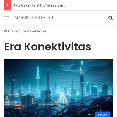
Tiga Calon Pelatih Chelsea yang Berpotensi Memimpin Tim di Musim Depan
Menu
Se
Home
/
Era Konektivitas
Era Konektivitas
News