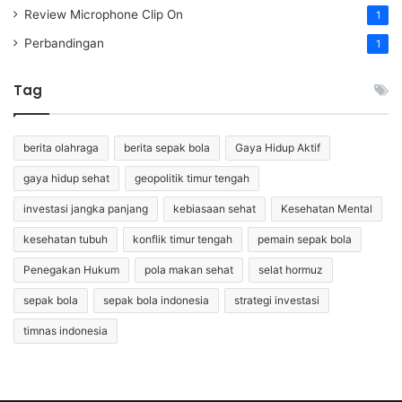
Review Microphone Clip On
1
Perbandingan
1
Tag
berita olahraga
berita sepak bola
Gaya Hidup Aktif
gaya hidup sehat
geopolitik timur tengah
investasi jangka panjang
kebiasaan sehat
Kesehatan Mental
kesehatan tubuh
konflik timur tengah
pemain sepak bola
Penegakan Hukum
pola makan sehat
selat hormuz
sepak bola
sepak bola indonesia
strategi investasi
timnas indonesia