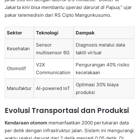
Jakarta kini bisa membantu operasi darurat di Papua,”
ujar
pakar telemedisin dari RS Cipto Mangunkusumo.
Sektor
Teknologi
Dampak
Sensor
Diagnosis melalui data
Kesehatan
multisensor 6G
taktil virtual
V2X
Pengurangan 40% risiko
Otomotif
Communication
kecelakaan
Optimasi 30% biaya
Manufaktur
AI-powered IoT
produksi
Evolusi Transportasi dan Produksi
Kendaraan otonom
memanfaatkan 2000 pertukaran data
per detik dengan infrastruktur jalan. Sistem ini mengurangi
waktu reaksi darurat dari 2 detik menjadi 0.05 detik. Di