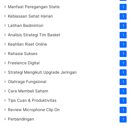
Manfaat Peregangan Statis
1
Kebiasaan Sehat Harian
1
Latihan Badminton
1
Analisis Strategi Tim Basket
1
Keahlian Riset Online
1
Rahasia Sukses
1
Freelance Digital
1
Strategi Mengikuti Upgrade Jaringan
1
Olahraga Fungsional
1
Cara Membeli Saham
1
Tips Cuan & Produktivitas
1
Review Microphone Clip On
1
Perbandingan
1