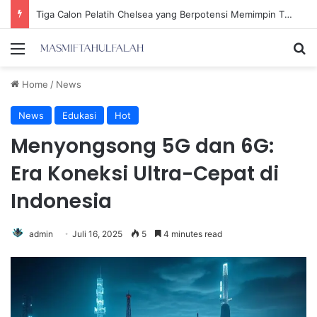
Tiga Calon Pelatih Chelsea yang Berpotensi Memimpin Tim di Musim Depan
Menu
Se
Home
/
News
News
Edukasi
Hot
Menyongsong 5G dan 6G:
Era Koneksi Ultra-Cepat di
Indonesia
admin
Juli 16, 2025
5
4 minutes read