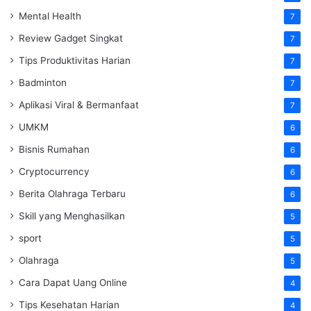
Mental Health
7
Review Gadget Singkat
7
Tips Produktivitas Harian
7
Badminton
7
Aplikasi Viral & Bermanfaat
7
UMKM
6
Bisnis Rumahan
6
Cryptocurrency
6
Berita Olahraga Terbaru
6
Skill yang Menghasilkan
5
sport
5
Olahraga
5
Cara Dapat Uang Online
4
Tips Kesehatan Harian
4