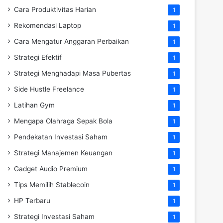
Cara Produktivitas Harian
1
Rekomendasi Laptop
1
Cara Mengatur Anggaran Perbaikan
1
Strategi Efektif
1
Strategi Menghadapi Masa Pubertas
1
Side Hustle Freelance
1
Latihan Gym
1
Mengapa Olahraga Sepak Bola
1
Pendekatan Investasi Saham
1
Strategi Manajemen Keuangan
1
Gadget Audio Premium
1
Tips Memilih Stablecoin
1
HP Terbaru
1
Strategi Investasi Saham
1