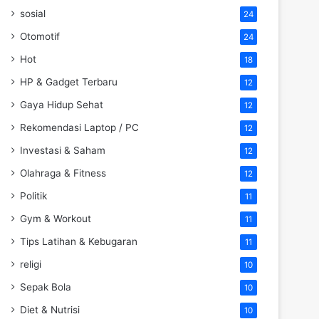
sosial
24
Otomotif
24
Hot
18
HP & Gadget Terbaru
12
Gaya Hidup Sehat
12
Rekomendasi Laptop / PC
12
Investasi & Saham
12
Olahraga & Fitness
12
Politik
11
Gym & Workout
11
Tips Latihan & Kebugaran
11
religi
10
Sepak Bola
10
Diet & Nutrisi
10