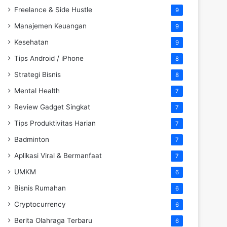
Freelance & Side Hustle
9
Manajemen Keuangan
9
Kesehatan
9
Tips Android / iPhone
8
Strategi Bisnis
8
Mental Health
7
Review Gadget Singkat
7
Tips Produktivitas Harian
7
Badminton
7
Aplikasi Viral & Bermanfaat
7
UMKM
6
Bisnis Rumahan
6
Cryptocurrency
6
Berita Olahraga Terbaru
6