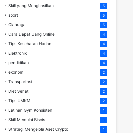
Skill yang Menghasilkan
5
sport
5
Olahraga
5
Cara Dapat Uang Online
4
Tips Kesehatan Harian
4
Elektronik
4
pendidikan
4
ekonomi
2
Transportasi
2
Diet Sehat
2
Tips UMKM
2
Latihan Gym Konsisten
1
Skill Memulai Bisnis
1
Strategi Mengelola Aset Crypto
1