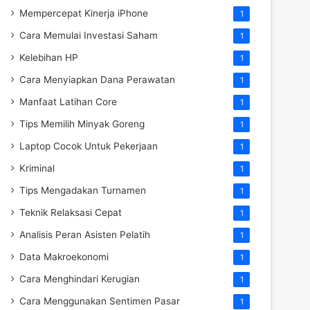
Mempercepat Kinerja iPhone
1
Cara Memulai Investasi Saham
1
Kelebihan HP
1
Cara Menyiapkan Dana Perawatan
1
Manfaat Latihan Core
1
Tips Memilih Minyak Goreng
1
Laptop Cocok Untuk Pekerjaan
1
Kriminal
1
Tips Mengadakan Turnamen
1
Teknik Relaksasi Cepat
1
Analisis Peran Asisten Pelatih
1
Data Makroekonomi
1
Cara Menghindari Kerugian
1
Cara Menggunakan Sentimen Pasar
1