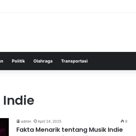
elatih Chelsea yang Berpotensi Memimpin Tim di Musim Depan
an
Politik
Olahraga
Transportasi
 Indie
admin
April 24, 2025
9
Fakta Menarik tentang Musik Indie