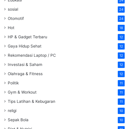
24
sosial
24
Otomotif
24
Hot
18
HP & Gadget Terbaru
12
Gaya Hidup Sehat
12
Rekomendasi Laptop / PC
12
Investasi & Saham
12
Olahraga & Fitness
12
Politik
11
Gym & Workout
11
Tips Latihan & Kebugaran
11
religi
10
Sepak Bola
10
Diet & Nutrisi