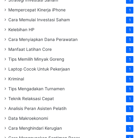
1
Mempercepat Kinerja iPhone
1
Cara Memulai Investasi Saham
1
Kelebihan HP
1
Cara Menyiapkan Dana Perawatan
1
Manfaat Latihan Core
1
Tips Memilih Minyak Goreng
1
Laptop Cocok Untuk Pekerjaan
1
Kriminal
1
Tips Mengadakan Turnamen
1
Teknik Relaksasi Cepat
1
Analisis Peran Asisten Pelatih
1
Data Makroekonomi
1
Cara Menghindari Kerugian
1
Cara Menggunakan Sentimen Pasar