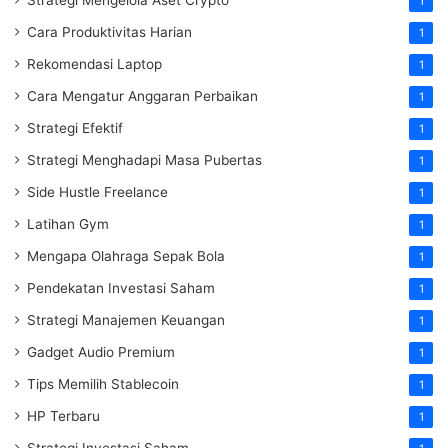
1
Cara Produktivitas Harian
1
Rekomendasi Laptop
1
Cara Mengatur Anggaran Perbaikan
1
Strategi Efektif
1
Strategi Menghadapi Masa Pubertas
1
Side Hustle Freelance
1
Latihan Gym
1
Mengapa Olahraga Sepak Bola
1
Pendekatan Investasi Saham
1
Strategi Manajemen Keuangan
1
Gadget Audio Premium
1
Tips Memilih Stablecoin
1
HP Terbaru
1
Strategi Investasi Saham