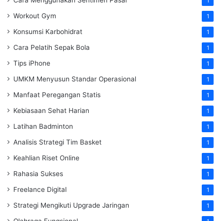
1
Workout Gym
1
Konsumsi Karbohidrat
1
Cara Pelatih Sepak Bola
1
Tips iPhone
1
UMKM Menyusun Standar Operasional
1
Manfaat Peregangan Statis
1
Kebiasaan Sehat Harian
1
Latihan Badminton
1
Analisis Strategi Tim Basket
1
Keahlian Riset Online
1
Rahasia Sukses
1
Freelance Digital
1
Strategi Mengikuti Upgrade Jaringan
1
Olahraga Fungsional