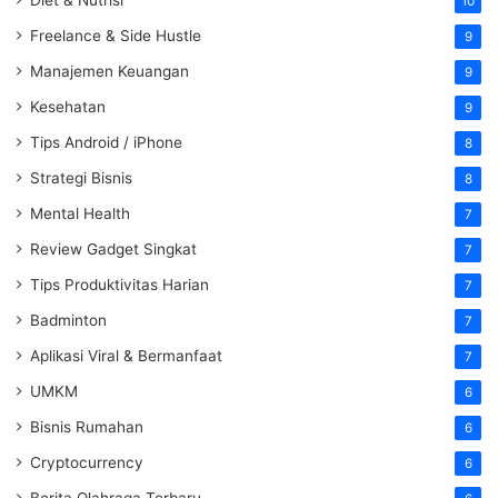
10
Freelance & Side Hustle
9
Manajemen Keuangan
9
Kesehatan
9
Tips Android / iPhone
8
Strategi Bisnis
8
Mental Health
7
Review Gadget Singkat
7
Tips Produktivitas Harian
7
Badminton
7
Aplikasi Viral & Bermanfaat
7
UMKM
6
Bisnis Rumahan
6
Cryptocurrency
6
Berita Olahraga Terbaru