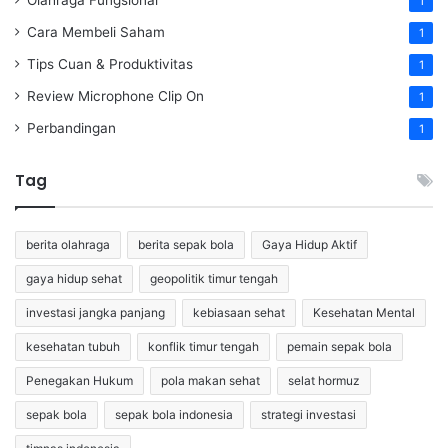
1
Cara Membeli Saham
1
Tips Cuan & Produktivitas
1
Review Microphone Clip On
1
Perbandingan
1
Tag
berita olahraga
berita sepak bola
Gaya Hidup Aktif
gaya hidup sehat
geopolitik timur tengah
investasi jangka panjang
kebiasaan sehat
Kesehatan Mental
kesehatan tubuh
konflik timur tengah
pemain sepak bola
Penegakan Hukum
pola makan sehat
selat hormuz
sepak bola
sepak bola indonesia
strategi investasi