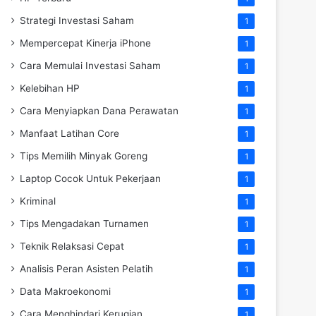
Strategi Investasi Saham
1
Mempercepat Kinerja iPhone
1
Cara Memulai Investasi Saham
1
Kelebihan HP
1
Cara Menyiapkan Dana Perawatan
1
Manfaat Latihan Core
1
Tips Memilih Minyak Goreng
1
Laptop Cocok Untuk Pekerjaan
1
Kriminal
1
Tips Mengadakan Turnamen
1
Teknik Relaksasi Cepat
1
Analisis Peran Asisten Pelatih
1
Data Makroekonomi
1
Cara Menghindari Kerugian
1