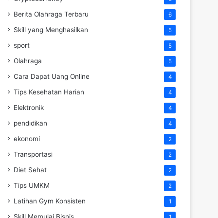
Berita Olahraga Terbaru
6
Skill yang Menghasilkan
5
sport
5
Olahraga
5
Cara Dapat Uang Online
4
Tips Kesehatan Harian
4
Elektronik
4
pendidikan
4
ekonomi
2
Transportasi
2
Diet Sehat
2
Tips UMKM
2
Latihan Gym Konsisten
1
Skill Memulai Bisnis
1