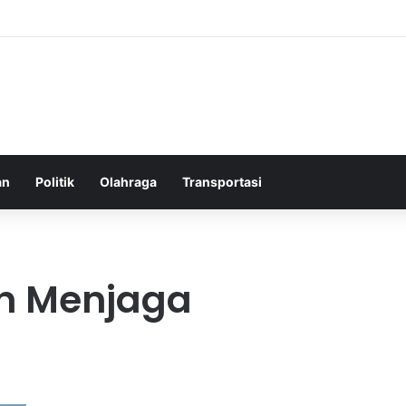
elatih Chelsea yang Berpotensi Memimpin Tim di Musim Depan
an
Politik
Olahraga
Transportasi
h Menjaga