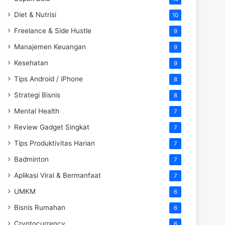
Diet & Nutrisi
10
Freelance & Side Hustle
9
Manajemen Keuangan
9
Kesehatan
9
Tips Android / iPhone
8
Strategi Bisnis
8
Mental Health
7
Review Gadget Singkat
7
Tips Produktivitas Harian
7
Badminton
7
Aplikasi Viral & Bermanfaat
7
UMKM
6
Bisnis Rumahan
6
Cryptocurrency
6