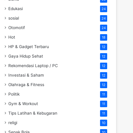
Edukasi
24
sosial
24
Otomotif
24
Hot
18
HP & Gadget Terbaru
12
Gaya Hidup Sehat
12
Rekomendasi Laptop / PC
12
Investasi & Saham
12
Olahraga & Fitness
12
Politik
11
Gym & Workout
11
Tips Latihan & Kebugaran
11
religi
10
Sepak Bola
10