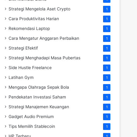
Strategi Mengelola Aset Crypto
1
Cara Produktivitas Harian
1
Rekomendasi Laptop
1
Cara Mengatur Anggaran Perbaikan
1
Strategi Efektif
1
Strategi Menghadapi Masa Pubertas
1
Side Hustle Freelance
1
Latihan Gym
1
Mengapa Olahraga Sepak Bola
1
Pendekatan Investasi Saham
1
Strategi Manajemen Keuangan
1
Gadget Audio Premium
1
Tips Memilih Stablecoin
1
HP Terbaru
1