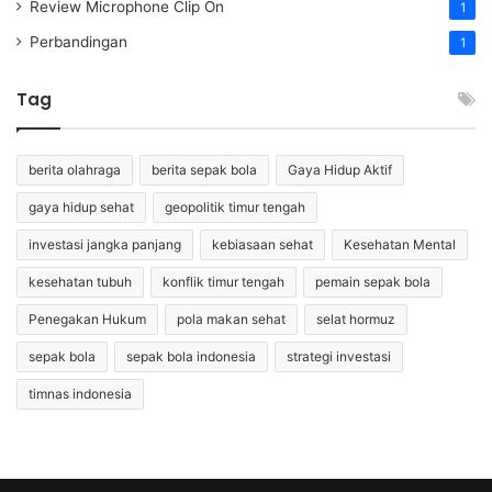
Review Microphone Clip On
1
Perbandingan
1
Tag
berita olahraga
berita sepak bola
Gaya Hidup Aktif
gaya hidup sehat
geopolitik timur tengah
investasi jangka panjang
kebiasaan sehat
Kesehatan Mental
kesehatan tubuh
konflik timur tengah
pemain sepak bola
Penegakan Hukum
pola makan sehat
selat hormuz
sepak bola
sepak bola indonesia
strategi investasi
timnas indonesia