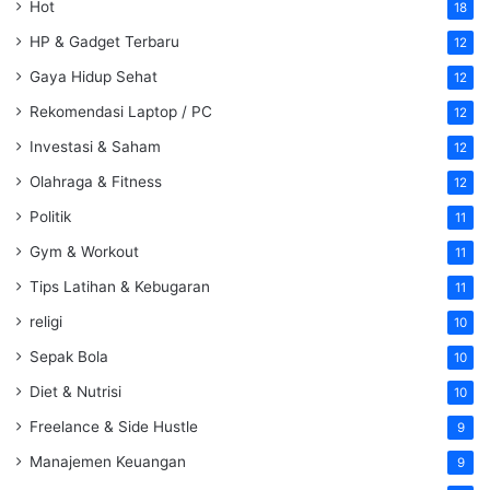
Hot
18
HP & Gadget Terbaru
12
Gaya Hidup Sehat
12
Rekomendasi Laptop / PC
12
Investasi & Saham
12
Olahraga & Fitness
12
Politik
11
Gym & Workout
11
Tips Latihan & Kebugaran
11
religi
10
Sepak Bola
10
Diet & Nutrisi
10
Freelance & Side Hustle
9
Manajemen Keuangan
9