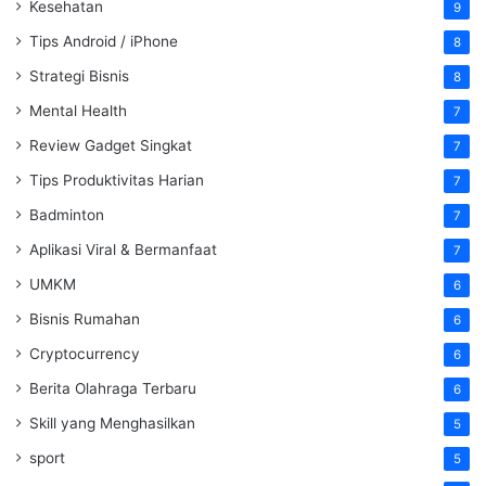
Kesehatan
9
Tips Android / iPhone
8
Strategi Bisnis
8
Mental Health
7
Review Gadget Singkat
7
Tips Produktivitas Harian
7
Badminton
7
Aplikasi Viral & Bermanfaat
7
UMKM
6
Bisnis Rumahan
6
Cryptocurrency
6
Berita Olahraga Terbaru
6
Skill yang Menghasilkan
5
sport
5