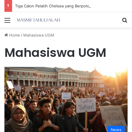
Tiga Calon Pelatih Chelsea yang Berpotensi Memimpin Tim di Musim Depan
Menu
Se
Home
/
Mahasiswa UGM
Mahasiswa UGM
News