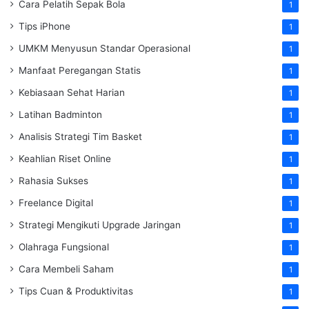
Cara Pelatih Sepak Bola
1
Tips iPhone
1
UMKM Menyusun Standar Operasional
1
Manfaat Peregangan Statis
1
Kebiasaan Sehat Harian
1
Latihan Badminton
1
Analisis Strategi Tim Basket
1
Keahlian Riset Online
1
Rahasia Sukses
1
Freelance Digital
1
Strategi Mengikuti Upgrade Jaringan
1
Olahraga Fungsional
1
Cara Membeli Saham
1
Tips Cuan & Produktivitas
1