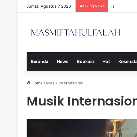
Jumat, Agustus 7 2026
Breaking News
Tiga Calon P
Beranda
News
Edukasi
Hot
Kesehat
Home
/
Musik Internasional
Musik Internasio