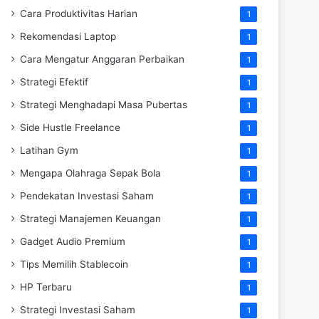
Cara Produktivitas Harian
1
Rekomendasi Laptop
1
Cara Mengatur Anggaran Perbaikan
1
Strategi Efektif
1
Strategi Menghadapi Masa Pubertas
1
Side Hustle Freelance
1
Latihan Gym
1
Mengapa Olahraga Sepak Bola
1
Pendekatan Investasi Saham
1
Strategi Manajemen Keuangan
1
Gadget Audio Premium
1
Tips Memilih Stablecoin
1
HP Terbaru
1
Strategi Investasi Saham
1