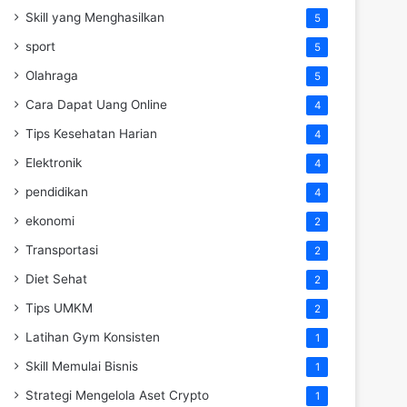
Skill yang Menghasilkan
5
sport
5
Olahraga
5
Cara Dapat Uang Online
4
Tips Kesehatan Harian
4
Elektronik
4
pendidikan
4
ekonomi
2
Transportasi
2
Diet Sehat
2
Tips UMKM
2
Latihan Gym Konsisten
1
Skill Memulai Bisnis
1
Strategi Mengelola Aset Crypto
1