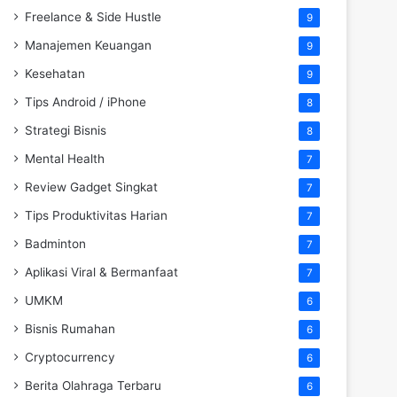
Freelance & Side Hustle
9
Manajemen Keuangan
9
Kesehatan
9
Tips Android / iPhone
8
Strategi Bisnis
8
Mental Health
7
Review Gadget Singkat
7
Tips Produktivitas Harian
7
Badminton
7
Aplikasi Viral & Bermanfaat
7
UMKM
6
Bisnis Rumahan
6
Cryptocurrency
6
Berita Olahraga Terbaru
6