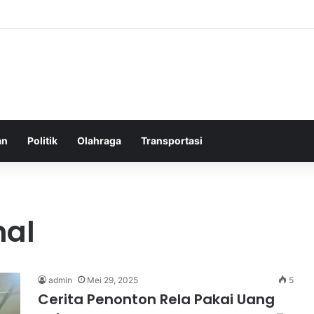
elatih Chelsea yang Berpotensi Memimpin Tim di Musim Depan
an
Politik
Olahraga
Transportasi
nal
admin
Mei 29, 2025
5
Cerita Penonton Rela Pakai Uang