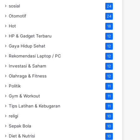
sosial
24
Otomotif
24
Hot
18
HP & Gadget Terbaru
12
Gaya Hidup Sehat
12
Rekomendasi Laptop / PC
12
Investasi & Saham
12
Olahraga & Fitness
12
Politik
11
Gym & Workout
11
Tips Latihan & Kebugaran
11
religi
10
Sepak Bola
10
Diet & Nutrisi
10