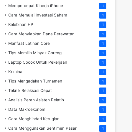
Mempercepat Kinerja iPhone
1
Cara Memulai Investasi Saham
1
Kelebihan HP
1
Cara Menyiapkan Dana Perawatan
1
Manfaat Latihan Core
1
Tips Memilih Minyak Goreng
1
Laptop Cocok Untuk Pekerjaan
1
Kriminal
1
Tips Mengadakan Turnamen
1
Teknik Relaksasi Cepat
1
Analisis Peran Asisten Pelatih
1
Data Makroekonomi
1
Cara Menghindari Kerugian
1
Cara Menggunakan Sentimen Pasar
1