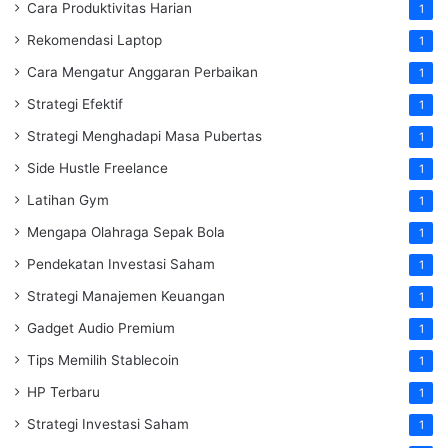
Cara Produktivitas Harian
1
Rekomendasi Laptop
1
Cara Mengatur Anggaran Perbaikan
1
Strategi Efektif
1
Strategi Menghadapi Masa Pubertas
1
Side Hustle Freelance
1
Latihan Gym
1
Mengapa Olahraga Sepak Bola
1
Pendekatan Investasi Saham
1
Strategi Manajemen Keuangan
1
Gadget Audio Premium
1
Tips Memilih Stablecoin
1
HP Terbaru
1
Strategi Investasi Saham
1