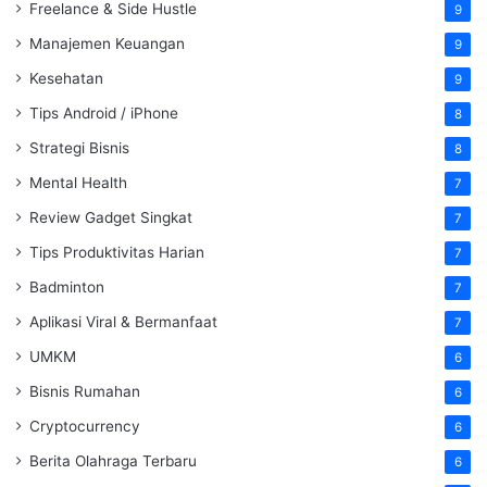
Freelance & Side Hustle
9
Manajemen Keuangan
9
Kesehatan
9
Tips Android / iPhone
8
Strategi Bisnis
8
Mental Health
7
Review Gadget Singkat
7
Tips Produktivitas Harian
7
Badminton
7
Aplikasi Viral & Bermanfaat
7
UMKM
6
Bisnis Rumahan
6
Cryptocurrency
6
Berita Olahraga Terbaru
6