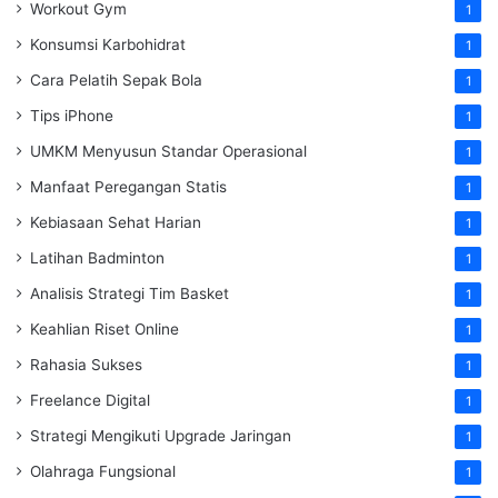
Workout Gym
1
Konsumsi Karbohidrat
1
Cara Pelatih Sepak Bola
1
Tips iPhone
1
UMKM Menyusun Standar Operasional
1
Manfaat Peregangan Statis
1
Kebiasaan Sehat Harian
1
Latihan Badminton
1
Analisis Strategi Tim Basket
1
Keahlian Riset Online
1
Rahasia Sukses
1
Freelance Digital
1
Strategi Mengikuti Upgrade Jaringan
1
Olahraga Fungsional
1