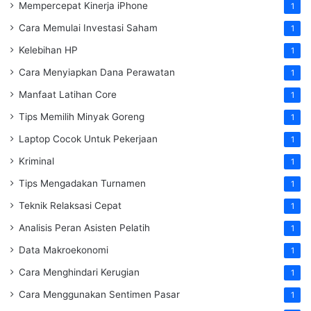
Mempercepat Kinerja iPhone
1
Cara Memulai Investasi Saham
1
Kelebihan HP
1
Cara Menyiapkan Dana Perawatan
1
Manfaat Latihan Core
1
Tips Memilih Minyak Goreng
1
Laptop Cocok Untuk Pekerjaan
1
Kriminal
1
Tips Mengadakan Turnamen
1
Teknik Relaksasi Cepat
1
Analisis Peran Asisten Pelatih
1
Data Makroekonomi
1
Cara Menghindari Kerugian
1
Cara Menggunakan Sentimen Pasar
1