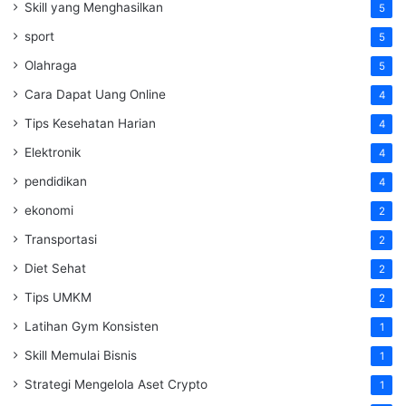
Skill yang Menghasilkan
5
sport
5
Olahraga
5
Cara Dapat Uang Online
4
Tips Kesehatan Harian
4
Elektronik
4
pendidikan
4
ekonomi
2
Transportasi
2
Diet Sehat
2
Tips UMKM
2
Latihan Gym Konsisten
1
Skill Memulai Bisnis
1
Strategi Mengelola Aset Crypto
1