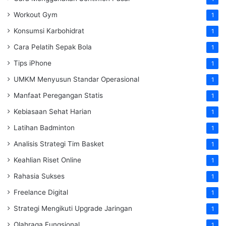
Workout Gym
1
Konsumsi Karbohidrat
1
Cara Pelatih Sepak Bola
1
Tips iPhone
1
UMKM Menyusun Standar Operasional
1
Manfaat Peregangan Statis
1
Kebiasaan Sehat Harian
1
Latihan Badminton
1
Analisis Strategi Tim Basket
1
Keahlian Riset Online
1
Rahasia Sukses
1
Freelance Digital
1
Strategi Mengikuti Upgrade Jaringan
1
Olahraga Fungsional
1