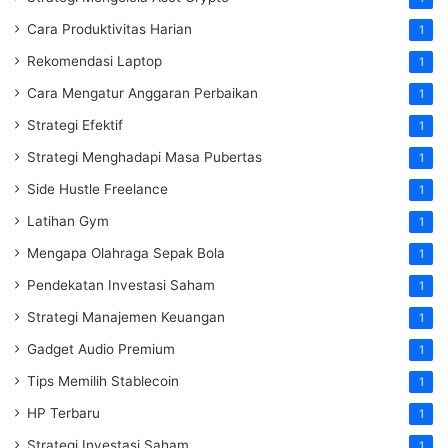
Cara Produktivitas Harian
1
Rekomendasi Laptop
1
Cara Mengatur Anggaran Perbaikan
1
Strategi Efektif
1
Strategi Menghadapi Masa Pubertas
1
Side Hustle Freelance
1
Latihan Gym
1
Mengapa Olahraga Sepak Bola
1
Pendekatan Investasi Saham
1
Strategi Manajemen Keuangan
1
Gadget Audio Premium
1
Tips Memilih Stablecoin
1
HP Terbaru
1
Strategi Investasi Saham
1