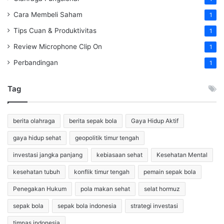
Cara Membeli Saham
1
Tips Cuan & Produktivitas
1
Review Microphone Clip On
1
Perbandingan
1
Tag
berita olahraga
berita sepak bola
Gaya Hidup Aktif
gaya hidup sehat
geopolitik timur tengah
investasi jangka panjang
kebiasaan sehat
Kesehatan Mental
kesehatan tubuh
konflik timur tengah
pemain sepak bola
Penegakan Hukum
pola makan sehat
selat hormuz
sepak bola
sepak bola indonesia
strategi investasi
timnas indonesia