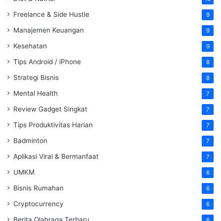
Freelance & Side Hustle
9
Manajemen Keuangan
9
Kesehatan
9
Tips Android / iPhone
8
Strategi Bisnis
8
Mental Health
7
Review Gadget Singkat
7
Tips Produktivitas Harian
7
Badminton
7
Aplikasi Viral & Bermanfaat
7
UMKM
6
Bisnis Rumahan
6
Cryptocurrency
6
Berita Olahraga Terbaru
6