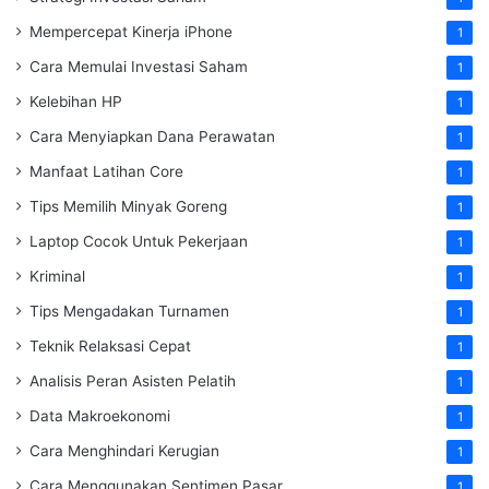
Mempercepat Kinerja iPhone
1
Cara Memulai Investasi Saham
1
Kelebihan HP
1
Cara Menyiapkan Dana Perawatan
1
Manfaat Latihan Core
1
Tips Memilih Minyak Goreng
1
Laptop Cocok Untuk Pekerjaan
1
Kriminal
1
Tips Mengadakan Turnamen
1
Teknik Relaksasi Cepat
1
Analisis Peran Asisten Pelatih
1
Data Makroekonomi
1
Cara Menghindari Kerugian
1
Cara Menggunakan Sentimen Pasar
1