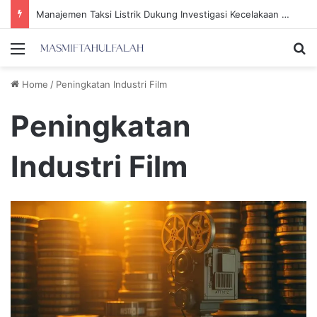
Prabowo Menggugah Tawa Rocky Gerung dengan Pernyataan Disidennya yang Menarik
Menu
Se
Home
/
Peningkatan Industri Film
Peningkatan
Industri Film