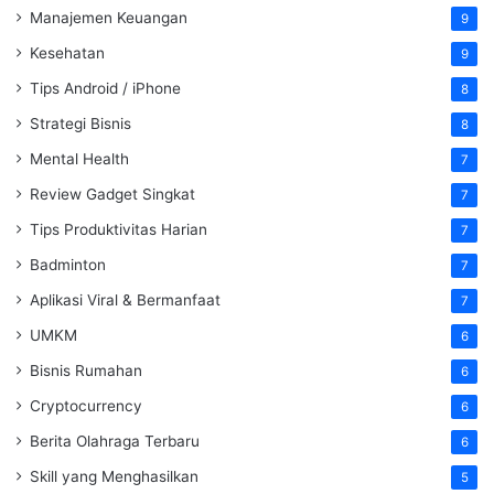
Manajemen Keuangan
9
Kesehatan
9
Tips Android / iPhone
8
Strategi Bisnis
8
Mental Health
7
Review Gadget Singkat
7
Tips Produktivitas Harian
7
Badminton
7
Aplikasi Viral & Bermanfaat
7
UMKM
6
Bisnis Rumahan
6
Cryptocurrency
6
Berita Olahraga Terbaru
6
Skill yang Menghasilkan
5