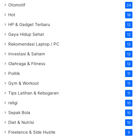
Otomotif
24
Hot
18
HP & Gadget Terbaru
12
Gaya Hidup Sehat
12
Rekomendasi Laptop / PC
12
Investasi & Saham
12
Olahraga & Fitness
12
Politik
11
Gym & Workout
11
Tips Latihan & Kebugaran
11
religi
10
Sepak Bola
10
Diet & Nutrisi
10
Freelance & Side Hustle
9