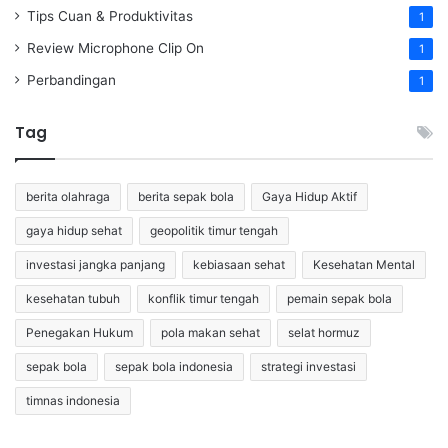
Tips Cuan & Produktivitas
1
Review Microphone Clip On
1
Perbandingan
1
Tag
berita olahraga
berita sepak bola
Gaya Hidup Aktif
gaya hidup sehat
geopolitik timur tengah
investasi jangka panjang
kebiasaan sehat
Kesehatan Mental
kesehatan tubuh
konflik timur tengah
pemain sepak bola
Penegakan Hukum
pola makan sehat
selat hormuz
sepak bola
sepak bola indonesia
strategi investasi
timnas indonesia