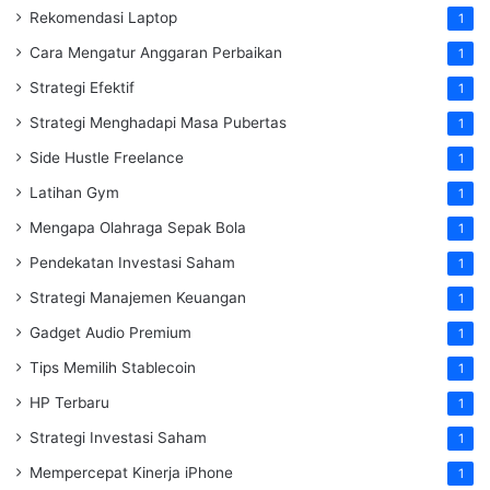
Rekomendasi Laptop
1
Cara Mengatur Anggaran Perbaikan
1
Strategi Efektif
1
Strategi Menghadapi Masa Pubertas
1
Side Hustle Freelance
1
Latihan Gym
1
Mengapa Olahraga Sepak Bola
1
Pendekatan Investasi Saham
1
Strategi Manajemen Keuangan
1
Gadget Audio Premium
1
Tips Memilih Stablecoin
1
HP Terbaru
1
Strategi Investasi Saham
1
Mempercepat Kinerja iPhone
1