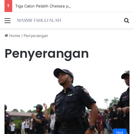
Tiga Calon Pelatih Chelsea yang Berpotensi Memimpin Tim di Musim Depan
Menu
Se
Home
/
Penyerangan
Penyerangan
Hot