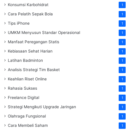
Konsumsi Karbohidrat
1
Cara Pelatih Sepak Bola
1
Tips iPhone
1
UMKM Menyusun Standar Operasional
1
Manfaat Peregangan Statis
1
Kebiasaan Sehat Harian
1
Latihan Badminton
1
Analisis Strategi Tim Basket
1
Keahlian Riset Online
1
Rahasia Sukses
1
Freelance Digital
1
Strategi Mengikuti Upgrade Jaringan
1
Olahraga Fungsional
1
Cara Membeli Saham
1