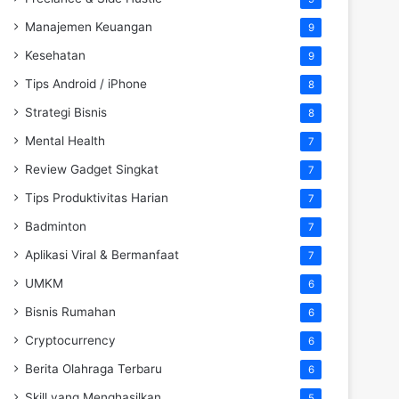
Manajemen Keuangan
9
Kesehatan
9
Tips Android / iPhone
8
Strategi Bisnis
8
Mental Health
7
Review Gadget Singkat
7
Tips Produktivitas Harian
7
Badminton
7
Aplikasi Viral & Bermanfaat
7
UMKM
6
Bisnis Rumahan
6
Cryptocurrency
6
Berita Olahraga Terbaru
6
Skill yang Menghasilkan
5