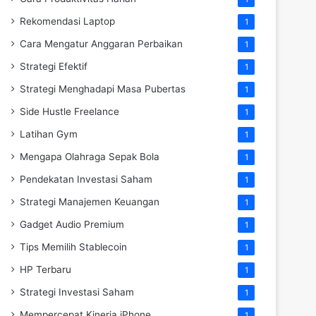
Rekomendasi Laptop
1
Cara Mengatur Anggaran Perbaikan
1
Strategi Efektif
1
Strategi Menghadapi Masa Pubertas
1
Side Hustle Freelance
1
Latihan Gym
1
Mengapa Olahraga Sepak Bola
1
Pendekatan Investasi Saham
1
Strategi Manajemen Keuangan
1
Gadget Audio Premium
1
Tips Memilih Stablecoin
1
HP Terbaru
1
Strategi Investasi Saham
1
Mempercepat Kinerja iPhone
1