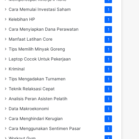
Cara Memulai Investasi Saham
1
Kelebihan HP
1
Cara Menyiapkan Dana Perawatan
1
Manfaat Latihan Core
1
Tips Memilih Minyak Goreng
1
Laptop Cocok Untuk Pekerjaan
1
Kriminal
1
Tips Mengadakan Turnamen
1
Teknik Relaksasi Cepat
1
Analisis Peran Asisten Pelatih
1
Data Makroekonomi
1
Cara Menghindari Kerugian
1
Cara Menggunakan Sentimen Pasar
1
Workout Gym
1