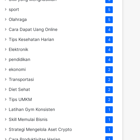
sport
5
Olahraga
5
Cara Dapat Uang Online
4
Tips Kesehatan Harian
4
Elektronik
4
pendidikan
4
ekonomi
2
Transportasi
2
Diet Sehat
2
Tips UMKM
2
Latihan Gym Konsisten
1
Skill Memulai Bisnis
1
Strategi Mengelola Aset Crypto
1
Cara Produktivitas Harian
1