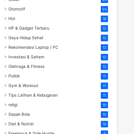
Otomotif
24
Hot
18
HP & Gadget Terbaru
12
Gaya Hidup Sehat
12
Rekomendasi Laptop / PC
12
Investasi & Saham
12
Olahraga & Fitness
12
Politik
11
Gym & Workout
11
Tips Latihan & Kebugaran
11
religi
10
Sepak Bola
10
Diet & Nutrisi
10
Freelance & Side Hustle
9