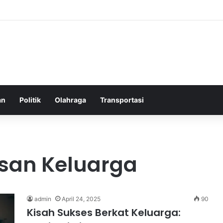
elatih Chelsea yang Berpotensi Memimpin Tim di Musim Depan
an
Politik
Olahraga
Transportasi
san Keluarga
admin
April 24, 2025
90
Kisah Sukses Berkat Keluarga: