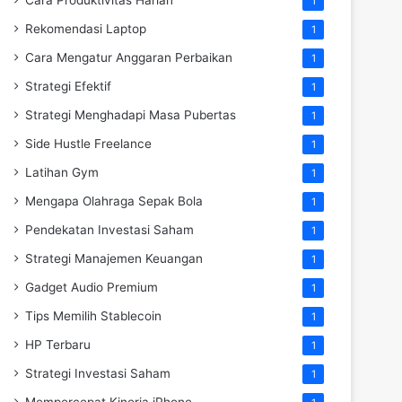
1
Rekomendasi Laptop
1
Cara Mengatur Anggaran Perbaikan
1
Strategi Efektif
1
Strategi Menghadapi Masa Pubertas
1
Side Hustle Freelance
1
Latihan Gym
1
Mengapa Olahraga Sepak Bola
1
Pendekatan Investasi Saham
1
Strategi Manajemen Keuangan
1
Gadget Audio Premium
1
Tips Memilih Stablecoin
1
HP Terbaru
1
Strategi Investasi Saham
1
Mempercepat Kinerja iPhone