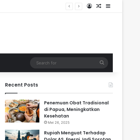
Log In
Random Article
Sidebar
Search
for
Recent Posts
Penemuan Obat Tradisional
di Papua, Meningkatkan
Kesehatan
Mei 26, 2025
Rupiah Menguat Terhadap
Dolar AS, Energi Jadi Sorotan