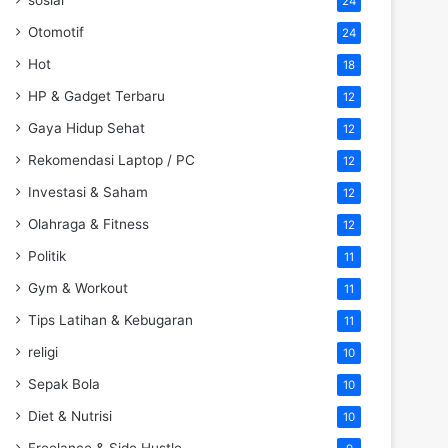
24
Otomotif
24
Hot
18
HP & Gadget Terbaru
12
Gaya Hidup Sehat
12
Rekomendasi Laptop / PC
12
Investasi & Saham
12
Olahraga & Fitness
12
Politik
11
Gym & Workout
11
Tips Latihan & Kebugaran
11
religi
10
Sepak Bola
10
Diet & Nutrisi
10
Freelance & Side Hustle