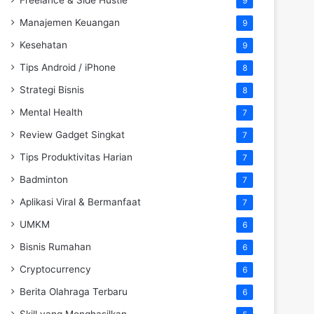
9
Manajemen Keuangan
9
Kesehatan
9
Tips Android / iPhone
8
Strategi Bisnis
8
Mental Health
7
Review Gadget Singkat
7
Tips Produktivitas Harian
7
Badminton
7
Aplikasi Viral & Bermanfaat
7
UMKM
6
Bisnis Rumahan
6
Cryptocurrency
6
Berita Olahraga Terbaru
6
Skill yang Menghasilkan