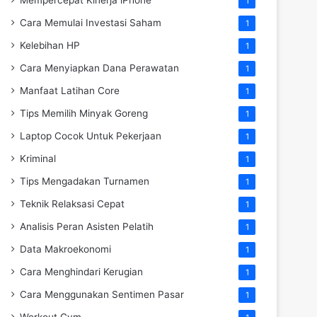
1
Cara Memulai Investasi Saham
1
Kelebihan HP
1
Cara Menyiapkan Dana Perawatan
1
Manfaat Latihan Core
1
Tips Memilih Minyak Goreng
1
Laptop Cocok Untuk Pekerjaan
1
Kriminal
1
Tips Mengadakan Turnamen
1
Teknik Relaksasi Cepat
1
Analisis Peran Asisten Pelatih
1
Data Makroekonomi
1
Cara Menghindari Kerugian
1
Cara Menggunakan Sentimen Pasar
1
Workout Gym