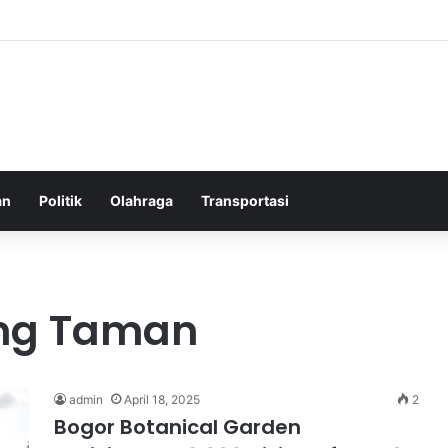
elatih Chelsea yang Berpotensi Memimpin Tim di Musim Depan
an
Politik
Olahraga
Transportasi
ng Taman
admin
April 18, 2025
2
Bogor Botanical Garden