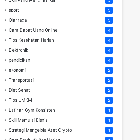
5
sport
5
Olahraga
5
Cara Dapat Uang Online
4
Tips Kesehatan Harian
4
Elektronik
4
pendidikan
4
ekonomi
2
Transportasi
2
Diet Sehat
2
Tips UMKM
2
Latihan Gym Konsisten
1
Skill Memulai Bisnis
1
Strategi Mengelola Aset Crypto
1
Cara Produktivitas Harian