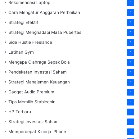
Rekomendasi Laptop
1
Cara Mengatur Anggaran Perbaikan
1
Strategi Efektif
1
Strategi Menghadapi Masa Pubertas
1
Side Hustle Freelance
1
Latihan Gym
1
Mengapa Olahraga Sepak Bola
1
Pendekatan Investasi Saham
1
Strategi Manajemen Keuangan
1
Gadget Audio Premium
1
Tips Memilih Stablecoin
1
HP Terbaru
1
Strategi Investasi Saham
1
Mempercepat Kinerja iPhone
1