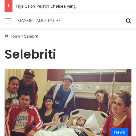
Tiga Calon Pelatih Chelsea yang Berpotensi Memimpin Tim di Musim Depan
Menu
Se
Home
/
Selebriti
Selebriti
News