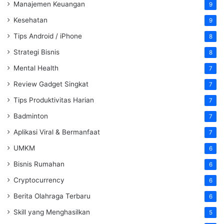
Manajemen Keuangan
9
Kesehatan
9
Tips Android / iPhone
8
Strategi Bisnis
8
Mental Health
7
Review Gadget Singkat
7
Tips Produktivitas Harian
7
Badminton
7
Aplikasi Viral & Bermanfaat
7
UMKM
6
Bisnis Rumahan
6
Cryptocurrency
6
Berita Olahraga Terbaru
6
Skill yang Menghasilkan
5