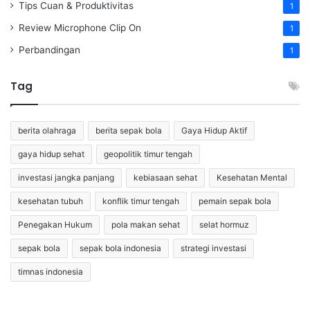
Tips Cuan & Produktivitas
1
Review Microphone Clip On
1
Perbandingan
1
Tag
berita olahraga
berita sepak bola
Gaya Hidup Aktif
gaya hidup sehat
geopolitik timur tengah
investasi jangka panjang
kebiasaan sehat
Kesehatan Mental
kesehatan tubuh
konflik timur tengah
pemain sepak bola
Penegakan Hukum
pola makan sehat
selat hormuz
sepak bola
sepak bola indonesia
strategi investasi
timnas indonesia