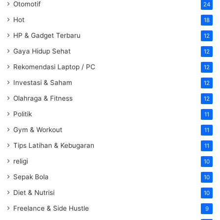
Otomotif
24
Hot
18
HP & Gadget Terbaru
12
Gaya Hidup Sehat
12
Rekomendasi Laptop / PC
12
Investasi & Saham
12
Olahraga & Fitness
12
Politik
11
Gym & Workout
11
Tips Latihan & Kebugaran
11
religi
10
Sepak Bola
10
Diet & Nutrisi
10
Freelance & Side Hustle
9