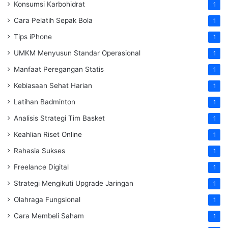
Konsumsi Karbohidrat
1
Cara Pelatih Sepak Bola
1
Tips iPhone
1
UMKM Menyusun Standar Operasional
1
Manfaat Peregangan Statis
1
Kebiasaan Sehat Harian
1
Latihan Badminton
1
Analisis Strategi Tim Basket
1
Keahlian Riset Online
1
Rahasia Sukses
1
Freelance Digital
1
Strategi Mengikuti Upgrade Jaringan
1
Olahraga Fungsional
1
Cara Membeli Saham
1