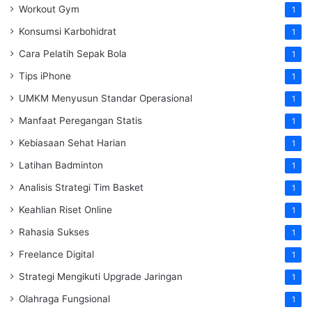
Workout Gym
1
Konsumsi Karbohidrat
1
Cara Pelatih Sepak Bola
1
Tips iPhone
1
UMKM Menyusun Standar Operasional
1
Manfaat Peregangan Statis
1
Kebiasaan Sehat Harian
1
Latihan Badminton
1
Analisis Strategi Tim Basket
1
Keahlian Riset Online
1
Rahasia Sukses
1
Freelance Digital
1
Strategi Mengikuti Upgrade Jaringan
1
Olahraga Fungsional
1