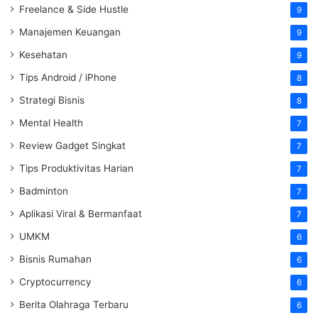
Freelance & Side Hustle
9
Manajemen Keuangan
9
Kesehatan
9
Tips Android / iPhone
8
Strategi Bisnis
8
Mental Health
7
Review Gadget Singkat
7
Tips Produktivitas Harian
7
Badminton
7
Aplikasi Viral & Bermanfaat
7
UMKM
6
Bisnis Rumahan
6
Cryptocurrency
6
Berita Olahraga Terbaru
6