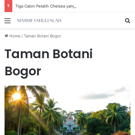
Tiga Calon Pelatih Chelsea yang Berpotensi Memimpin Tim di Musim Depan
Menu
Se
Home
/
Taman Botani Bogor
Taman Botani
Bogor