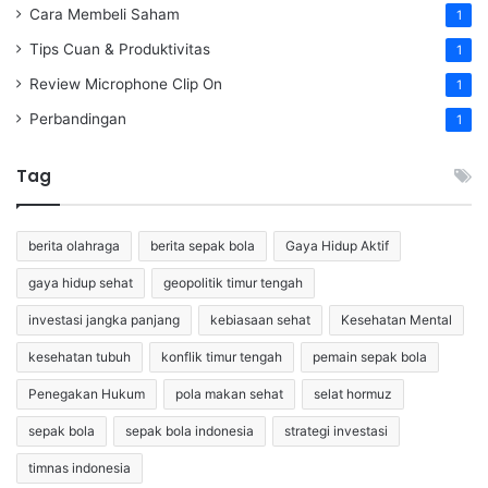
Cara Membeli Saham
1
Tips Cuan & Produktivitas
1
Review Microphone Clip On
1
Perbandingan
1
Tag
berita olahraga
berita sepak bola
Gaya Hidup Aktif
gaya hidup sehat
geopolitik timur tengah
investasi jangka panjang
kebiasaan sehat
Kesehatan Mental
kesehatan tubuh
konflik timur tengah
pemain sepak bola
Penegakan Hukum
pola makan sehat
selat hormuz
sepak bola
sepak bola indonesia
strategi investasi
timnas indonesia